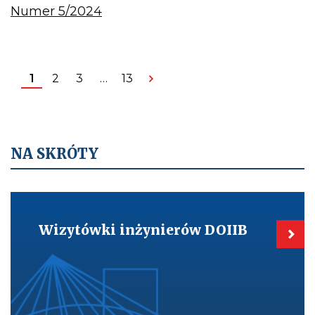
Otwiera
Numer 5/2024
pdf
czasopisma
Inżynier
Budownictwa
Numer
5/2024
1
2
3
…
13
NA SKRÓTY
Kieruje
do:
Wizytówki
Wizytówki inżynierów DOIIB
inżynierów
DOIIB