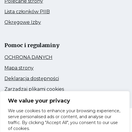
Polecane strony
do:
Polecane
Kieruje
Lista członków PIIB
strony
do:
Lista
Kieruje
Okręgowe Izby
członków
do:
PIIB
Okręgowe
Link
Izby
otwiera
się
Pomoc i regulaminy
w
nowej
Kieruje
OCHRONA DANYCH
zakładce
do:
OCHRONA
Kieruje
Mapa strony
DANYCH
do:
Mapa
Kieruje
Deklaracja dostępności
strony
do:
Deklaracja
Kieruje
Zarządzaj plikami cookies
dostępności
do:
Zarządzaj
We value your privacy
plikami
cookies
We use cookies to enhance your browsing experience,
serve personalised ads or content, and analyse our
Dolnośląska Okręgowa Izba Inżynierów
traffic. By clicking "Accept All", you consent to our use
Budownictwa © 2020
of cookies.