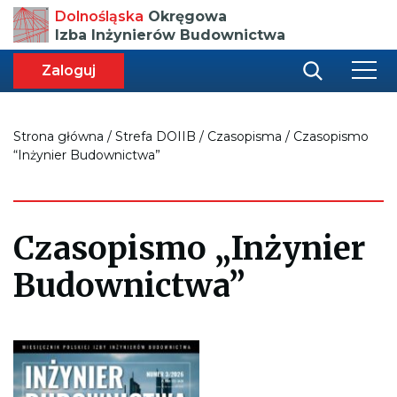
Przenosi
Dolnośląska
Okręgowa
do
Izba Inżynierów Budownictwa
strony
głównej
aca
ększa
Zaloguj
r
miar
i
onki
nej
ci
Strona główna
/
Strefa DOIIB
/
Czasopisma
/
Czasopismo
“Inżynier Budownictwa”
Czasopismo „Inżynier
Budownictwa”
Otwiera
pdf
czasopisma
Inżynier