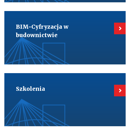
Kieruje
do:
BIM-
BIM-Cyfryzacja w
Cyfryzacja
w
budownictwie
budownictwie
Kieruje
do:
Szkolenia
Szkolenia