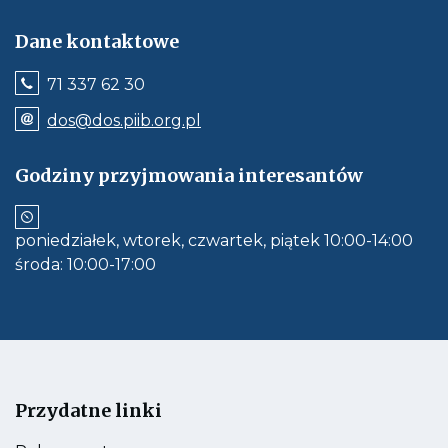
Dane kontaktowe
Jeśli
71 337 62 30
dostępne,
wywołuje
Odnośnik
dos@dos.piib.org.pl
połączenie
e-
z
mail:
numerem
dos@dos.piib.org.pl
Godziny przyjmowania interesantów
telefonu:
Jeśli
71
dostępne,
337
otwiera
62
aplikację
30
poniedziałek, wtorek, czwartek, piątek 10:00-14:00
do
obłsugi
środa: 10:00-17:00
e-
mail
Przydatne linki
Kieruje