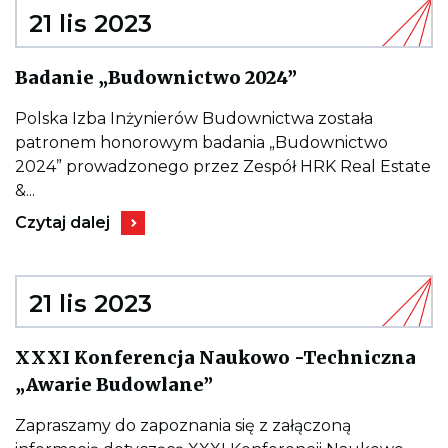
DAYS
2023
21 lis 2023
–
Ekosystem
danych
Kieruje
Badanie „Budownictwo 2024”
do
wpisu
Badanie
Polska Izba Inżynierów Budownictwa została
„Budownictwo
patronem honorowym badania „Budownictwo
2024”
2024” prowadzonego przez Zespół HRK Real Estate
&...
Kieruje
Czytaj dalej
do
wpisu
Badanie
„Budownictwo
2024”
21 lis 2023
XXXI Konferencja Naukowo -Techniczna
Kieruje
„Awarie Budowlane”
do
wpisu
XXXI
Zapraszamy do zapoznania się z załączoną
Konferencja