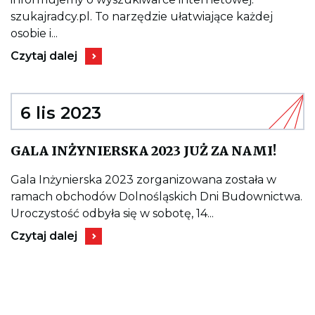
KOR
ZE
Z
SZCZEGÓLNYM
szukajradcy.pl. To narzędzie ułatwiające każdej
WYS
UWZGLĘDNIENIEM
osobie i...
RAD
KONSTRUKCJI”.
PRA
Kieruje
Czytaj dalej
SZU
do
wpisu
MOŻNA
JUŻ
KORZYSTAĆ
6 lis 2023
Z
WYSZUKIWARKI
RADCÓW
Kieru
GALA INŻYNIERSKA 2023 JUŻ ZA NAMI!
PRAWNYCH
do
SZUKAJRADCY.PL
wpis
GALA
Gala Inżynierska 2023 zorganizowana została w
INŻY
ramach obchodów Dolnośląskich Dni Budownictwa.
2023
JUŻ
Uroczystość odbyła się w sobotę, 14...
ZA
Kieruje
NAMI
Czytaj dalej
do
wpisu
GALA
INŻYNIERSKA
2023
JUŻ
ZA