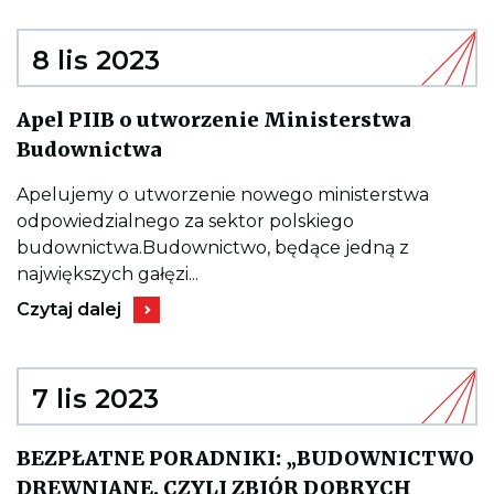
wpisu
przeciwpożaro
Konferencja
w
pn.
obiektach
„Bierne
8 lis 2023
przemysłowych
i
na
czynne
przykładzie
systemy
nowych
Apel PIIB o utworzenie Ministerstwa
zabezpieczeń
bloków
Kieruje
przeciwpożarowych
energetycznych
Budownictwa
do
w
Elektrowni
wpisu
obiektach
Opole”
Apel
przemysłowych
Apelujemy o utworzenie nowego ministerstwa
odwołana
PIIB
na
odpowiedzialnego za sektor polskiego
o
przykładzie
utworzenie
nowych
budownictwa.Budownictwo, będące jedną z
Ministerstwa
bloków
największych gałęzi...
Budownictwa
energetycznych
Elektrowni
Kieruje
Czytaj dalej
Opole”
do
odwołana
wpisu
Apel
PIIB
o
7 lis 2023
utworzenie
Ministerstwa
Budownictwa
BEZPŁATNE PORADNIKI: „BUDOWNICTWO
DREWNIANE, CZYLI ZBIÓR DOBRYCH