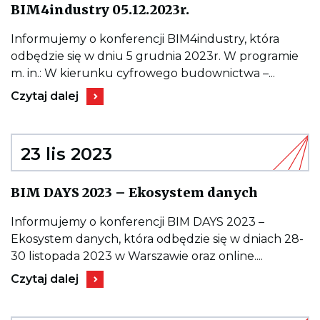
Kieruje
BIM4industry 05.12.2023r.
do
wpisu
BIM4industry
Informujemy o konferencji BIM4industry, która
05.12.2023r.
odbędzie się w dniu 5 grudnia 2023r. W programie
m. in.: W kierunku cyfrowego budownictwa –...
Kieruje
Czytaj dalej
do
wpisu
BIM4industry
05.12.2023r.
23 lis 2023
Kieruje
BIM DAYS 2023 – Ekosystem danych
do
wpisu
BIM
Informujemy o konferencji BIM DAYS 2023 –
DAYS
Ekosystem danych, która odbędzie się w dniach 28-
2023
–
30 listopada 2023 w Warszawie oraz online....
Ekosyst
Kieruje
danych
Czytaj dalej
do
wpisu
BIM