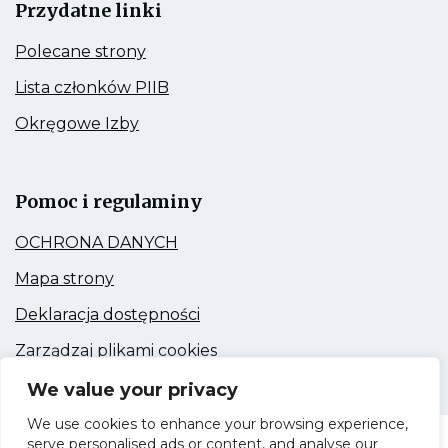
Przydatne linki
Kieruje
Polecane strony
do:
Polecane
Kieruje
Lista członków PIIB
strony
do:
Lista
Kieruje
Okręgowe Izby
członków
do:
PIIB
Okręgowe
Link
Izby
otwiera
się
Pomoc i regulaminy
w
nowej
Kieruje
OCHRONA DANYCH
zakładce
do:
OCHRONA
Kieruje
Mapa strony
DANYCH
do:
Mapa
Kieruje
Deklaracja dostępności
strony
do:
Deklaracja
Kieruje
Zarządzaj plikami cookies
dostępności
do:
Zarządzaj
We value your privacy
plikami
cookies
We use cookies to enhance your browsing experience,
serve personalised ads or content, and analyse our