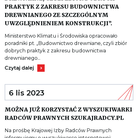
PRAKTYK Z ZAKRESU BUDOWNICTWA
DREWNIANEGO ZE SZCZEGÓLNYM
Kieruje
UWZGLĘDNIENIEM KONSTRUKCJI”.
do
wpisu
BEZPŁA
Ministerstwo Klimatu i Środowiska opracowało
PORADNI
poradniki pt. „Budownictwo drewniane, czyli zbiór
„BUDO
DREWNI
dobrych praktyk z zakresu budownictwa
CZYLI
drewnianego...
ZBIÓR
DOBRYC
Kieruje
Czytaj dalej
PRAKTY
do
Z
wpisu
ZAKRES
BEZPŁATNE
BUDOW
PORADNIKI:
DREWNI
„BUDOWNICTWO
6 lis 2023
ZE
DREWNIANE,
SZCZEG
CZYLI
UWZGLĘ
ZBIÓR
MOŻNA JUŻ KORZYSTAĆ Z WYSZUKIWARKI
KONSTRU
DOBRYCH
Kier
PRAKTYK
RADCÓW PRAWNYCH SZUKAJRADCY.PL
do
Z
wpis
ZAKRESU
MOŻ
BUDOWNICTWA
Na prośbę Krajowej Izby Radców Prawnych
JUŻ
DREWNIANEGO
informujemy o wyszukiwarce internetowej: