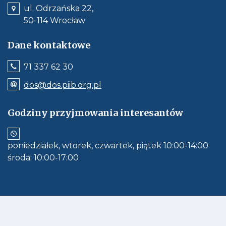
ul. Odrzańska 22,
50-114 Wrocław
Dane kontaktowe
Jeśli
71 337 62 30
dostępne,
wywołuje
Odnośnik
dos@dos.piib.org.pl
połączenie
e-
z
mail:
numerem
dos@dos.piib.org.pl
Godziny przyjmowania interesantów
telefonu:
Jeśli
71
dostępne,
337
otwiera
62
aplikację
30
poniedziałek, wtorek, czwartek, piątek 10:00-14:00
do
obłsugi
środa: 10:00-17:00
e-
mail