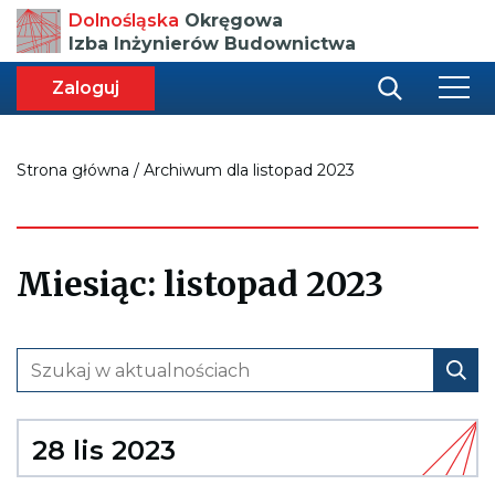
Przenosi
Dolnośląska
Okręgowa
do
Izba Inżynierów Budownictwa
strony
głównej
aca
ększa
Zaloguj
r
miar
i
onki
nej
ci
Strona główna
/
Archiwum dla listopad 2023
Miesiąc:
listopad 2023
28 lis 2023