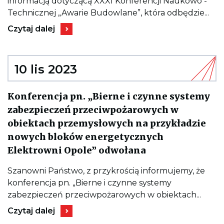
informacją dotyczącą XXXI Konferencji Naukowo -
Naukowo
-
Technicznej „Awarie Budowlane”, która odbędzie...
Techniczna
Kieruje
„Awarie
Czytaj dalej
do
Budowlane”
wpisu
XXXI
Konferencja
Naukowo
10 lis 2023
-
Techniczna
„Awarie
Konferencja pn. „Bierne i czynne systemy
Budowlane”
zabezpieczeń przeciwpożarowych w
obiektach przemysłowych na przykładzie
nowych bloków energetycznych
Kieruje
Elektrowni Opole” odwołana
do
wpisu
Konferencja
Szanowni Państwo, z przykrością informujemy, że
pn.
konferencja pn. „Bierne i czynne systemy
„Bierne
i
zabezpieczeń przeciwpożarowych w obiektach...
czynne
Kieruje
systemy
Czytaj dalej
do
zabezpieczeń