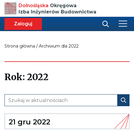
Przenosi
Dolnośląska
Okręgowa
do
Izba Inżynierów Budownictwa
strony
głównej
aca
ększa
Zaloguj
r
miar
i
onki
nej
ci
Strona główna
/
Archiwum dla 2022
Rok:
2022
21 gru 2022