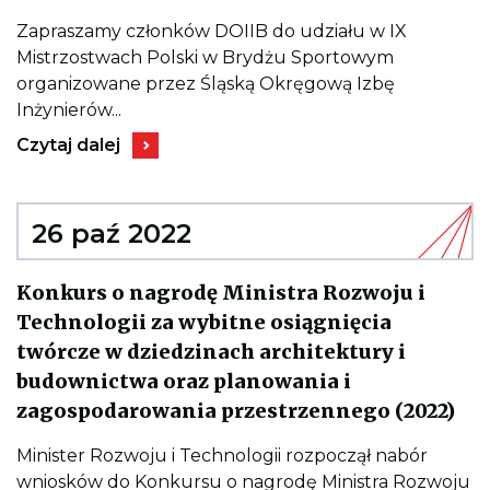
wpisu
IX
Zapraszamy członków DOIIB do udziału w IX
MISTRZOSTWA
Mistrzostwach Polski w Brydżu Sportowym
POLSKI
W
organizowane przez Śląską Okręgową Izbę
BRYDŻU
Inżynierów...
SPORTOWYM
Kieruje
Czytaj dalej
do
wpisu
IX
MISTRZOSTWA
POLSKI
26 paź 2022
W
BRYDŻU
SPORTOWYM
Konkurs o nagrodę Ministra Rozwoju i
Technologii za wybitne osiągnięcia
twórcze w dziedzinach architektury i
budownictwa oraz planowania i
Kie
zagospodarowania przestrzennego (2022)
do
wp
Ko
Minister Rozwoju i Technologii rozpoczął nabór
o
wniosków do Konkursu o nagrodę Ministra Rozwoju