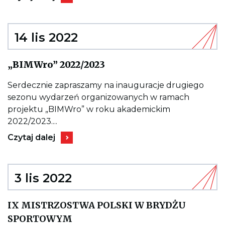
do
wpisu
KARTY
MULTISPORT
–
14 lis 2022
OFERTA
DLA
CZŁONKÓW
Kieruje
„BIMWro” 2022/2023
DOIIB
do
wpisu
„BIMWro”
Serdecznie zapraszamy na inauguracje drugiego
2022/2023
sezonu wydarzeń organizowanych w ramach
projektu „BIMWro” w roku akademickim
2022/2023....
Kieruje
Czytaj dalej
do
wpisu
„BIMWro”
2022/2023
3 lis 2022
IX MISTRZOSTWA POLSKI W BRYDŻU
Kieruje
SPORTOWYM
do