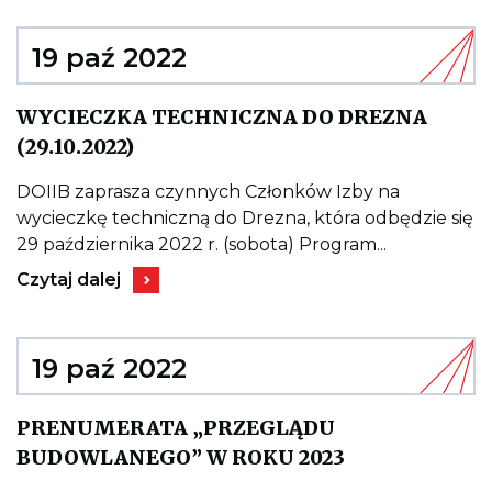
GALA
INŻYNIERSKA
2022
19 paź 2022
WYCIECZKA TECHNICZNA DO DREZNA
Kieruje
(29.10.2022)
do
wpisu
WYCIECZKA
DOIIB zaprasza czynnych Członków Izby na
TECHNICZNA
wycieczkę techniczną do Drezna, która odbędzie się
DO
DREZNA
29 października 2022 r. (sobota) Program...
(29.10.2022)
Kieruje
Czytaj dalej
do
wpisu
WYCIECZKA
TECHNICZNA
DO
19 paź 2022
DREZNA
(29.10.2022)
PRENUMERATA „PRZEGLĄDU
Kieruje
BUDOWLANEGO” W ROKU 2023
do
wpisu