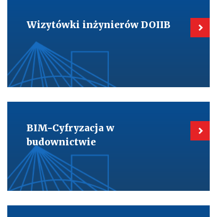
Kieruje
do:
Wizytówki
Wizytówki inżynierów DOIIB
inżynierów
DOIIB
Kieruje
do:
BIM-
BIM-Cyfryzacja w
Cyfryzacja
w
budownictwie
budownictwie
Kieruje
do: