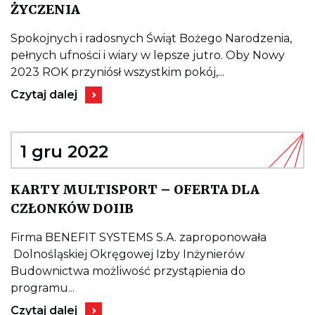
Kieruje
ŻYCZENIA
do
wpisu
ŻYCZENIA
Spokojnych i radosnych Świąt Bożego Narodzenia,
pełnych ufności i wiary w lepsze jutro. Oby Nowy
2023 ROK przyniósł wszystkim pokój,...
Kieruje
Czytaj dalej
do
wpisu
ŻYCZENIA
1 gru 2022
KARTY MULTISPORT – OFERTA DLA
Kieruje
CZŁONKÓW DOIIB
do
wpisu
KARTY
Firma BENEFIT SYSTEMS S.A. zaproponowała
MULTISPORT
Dolnośląskiej Okręgowej Izby Inżynierów
–
OFERTA
Budownictwa możliwość przystąpienia do
DLA
programu...
CZŁONKÓW
DOIIB
Kieruje
Czytaj dalej