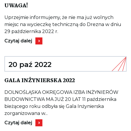
(25-
Kieruje
UWAGA!
27.10.2022)
do
wpisu
UWAGA!
Uprzejmie informujemy, że nie ma już wolnych
miejsc na wycieczkę techniczną do Drezna w dniu
29 października 2022 r.
Kieruje
Czytaj dalej
do
wpisu
UWAGA!
20 paź 2022
Kieruje
GALA INŻYNIERSKA 2022
do
wpisu
GALA
DOLNOŚLĄSKA OKRĘGOWA IZBA INŻYNIERÓW
INŻYNIERSKA
BUDOWNICTWA MA JUŻ 20 LAT 11 października
2022
bieżącego roku odbyła się Gala Inżynierska
zorganizowana w...
Kieruje
Czytaj dalej
do
wpisu