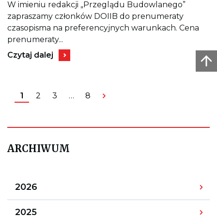
PRENUMERA
W imieniu redakcji „Przeglądu Budowlanego”
„PRZEGLĄDU
zapraszamy członków DOIIB do prenumeraty
BUDOWLANE
W
czasopisma na preferencyjnych warunkach. Cena
ROKU
prenumeraty...
2023
Kieruje
Czytaj dalej
do
wpisu
PRENUMERATA
„PRZEGLĄDU
BUDOWLANEGO”
1
2
3
…
8
W
ROKU
2023
ARCHIWUM
Archiwum
2026
wpisów
roku
2026,
Archiwum
2025
rozwija