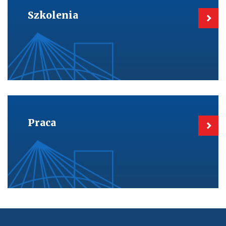
Szkolenia
Szkolenia
Kieruje
do:
Praca
Praca