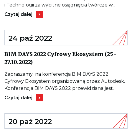
na
Min
i Technologii za wybitne osiągnięcia twórcze w...
Ro
Kieruje
i
Czytaj dalej
do
Tec
wpisu
za
Konkurs
wy
o
osi
nagrodę
24 paź 2022
twó
Ministra
w
Rozwoju
dzi
i
arc
BIM DAYS 2022 Cyfrowy Ekosystem (25-
Technologii
i
Kieruje
za
bu
27.10.2022)
do
wybitne
ora
wpisu
osiągnięcia
pl
BIM
twórcze
Zapraszamy na konferencja BIM DAYS 2022
i
DAYS
w
za
Cyfrowy Ekosystem organizowaną przez Autodesk.
2022
dziedzinach
pr
Cyfrowy
architektury
Konferencja BIM DAYS 2022 przewidziana jest...
(20
Ekosystem
i
Kieruje
(25-
budownictwa
Czytaj dalej
do
27.10.2022)
oraz
wpisu
planowania
BIM
i
DAYS
zagospodarowania
2022
20 paź 2022
przestrzennego
Cyfrowy
(2022)
Ekosystem