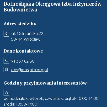
Dolnośląska Okręgowa Izba Inżynierów
Budownictwa
Adres siedziby
ul. Odrzańska 22,
50-114 Wrocław
Dane kontaktowe
Jeśli
71 337 62 30
dostępne,
wywołuje
Odnośnik
dos@dos.piib.org.pl
połączenie
e-
z
mail:
numerem
dos@dos.piib.org.pl
Godziny przyjmowania interesantów
telefonu:
Jeśli
71
dostępne,
337
otwiera
62
aplikację
30
poniedziałek, wtorek, czwartek, piątek 10:00-14:00
do
obłsugi
środa: 10:00-17:00
e-