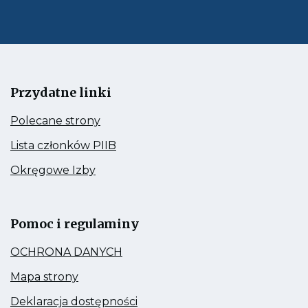
mail
Przydatne linki
Kieruje
Polecane strony
do:
Polecane
Kieruje
Lista członków PIIB
strony
do:
Lista
Kieruje
Okręgowe Izby
członków
do:
PIIB
Okręgowe
Link
Izby
otwiera
się
Pomoc i regulaminy
w
nowej
Kieruje
OCHRONA DANYCH
zakładce
do:
OCHRONA
Kieruje
Mapa strony
DANYCH
do:
Mapa
Kieruje
Deklaracja dostępności
strony