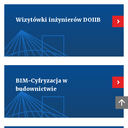
Kieruje
do:
Wizytówki
Wizytówki inżynierów DOIIB
inżynierów
DOIIB
Kieruje
do:
BIM-
BIM-Cyfryzacja w
Cyfryzacja
w
budownictwie
budownictwie