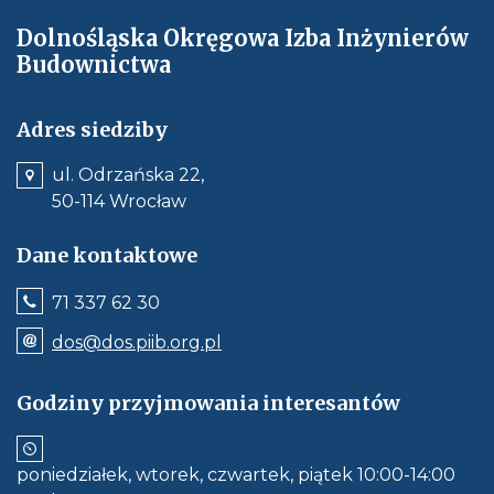
Dolnośląska Okręgowa Izba Inżynierów
Budownictwa
Adres siedziby
ul. Odrzańska 22,
50-114 Wrocław
Dane kontaktowe
Jeśli
71 337 62 30
dostępne,
wywołuje
Odnośnik
dos@dos.piib.org.pl
połączenie
e-
z
mail:
numerem
dos@dos.piib.org.pl
Godziny przyjmowania interesantów
telefonu:
Jeśli
71
dostępne,
337
otwiera
62
aplikację
30
poniedziałek, wtorek, czwartek, piątek 10:00-14:00
do