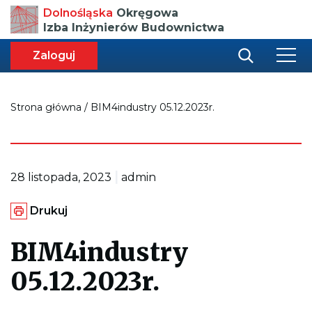
Przenosi
Dolnośląska
Okręgowa
do
Izba Inżynierów Budownictwa
strony
głównej
aca
ększa
Zaloguj
r
miar
i
onki
nej
ci
Strona główna
/
BIM4industry 05.12.2023r.
|
28 listopada, 2023
admin
G
Drukuj
e
n
e
BIM4industry
r
u
05.12.2023r.
j
e
p
l