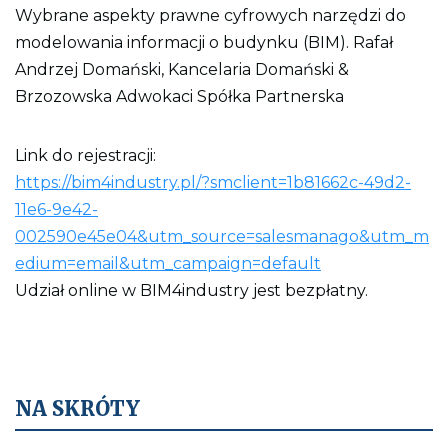
n
Wybrane aspekty prawne cyfrowych narzędzi do
y
modelowania informacji o budynku (BIM). Rafał
Andrzej Domański, Kancelaria Domański &
Brzozowska Adwokaci Spółka Partnerska
Link do rejestracji:
https://bim4industry.pl/?smclient=1b81662c-49d2-
11e6-9e42-
002590e45e04&utm_source=salesmanago&utm_m
edium=email&utm_campaign=default
Udział online w BIM4industry jest bezpłatny.
NA SKRÓTY