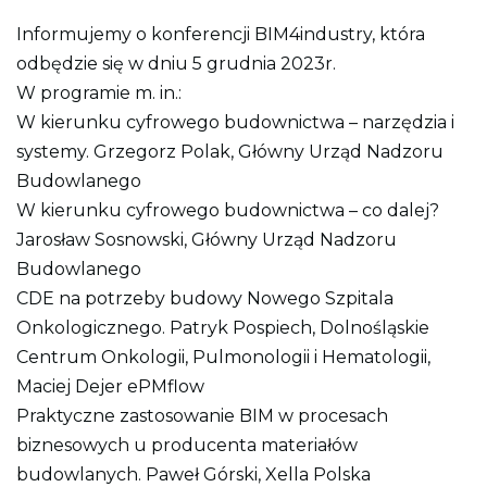
i
k
Informujemy o konferencji BIM4industry, która
p
d
odbędzie się w dniu 5 grudnia 2023r.
f
W programie m. in.:
d
o
W kierunku cyfrowego budownictwa – narzędzia i
w
y
systemy. Grzegorz Polak, Główny Urząd Nadzoru
d
Budowlanego
r
u
W kierunku cyfrowego budownictwa – co dalej?
k
o
Jarosław Sosnowski, Główny Urząd Nadzoru
w
Budowlanego
a
n
CDE na potrzeby budowy Nowego Szpitala
i
a
Onkologicznego. Patryk Pospiech, Dolnośląskie
c
Centrum Onkologii, Pulmonologii i Hematologii,
a
ł
Maciej Dejer ePMflow
e
j
Praktyczne zastosowanie BIM w procesach
s
biznesowych u producenta materiałów
t
r
budowlanych. Paweł Górski, Xella Polska
o