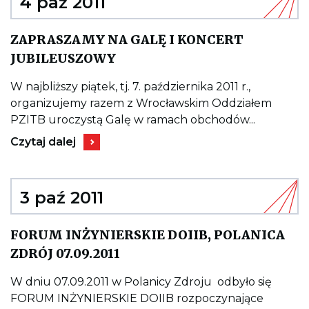
4 paź 2011
Wrocławiu
04.11.2011r.
ZAPRASZAMY NA GALĘ I KONCERT
Kieruje
JUBILEUSZOWY
do
wpisu
ZAPRASZAMY
W najbliższy piątek, tj. 7. października 2011 r.,
NA
organizujemy razem z Wrocławskim Oddziałem
GALĘ
I
PZITB uroczystą Galę w ramach obchodów...
KONCERT
Kieruje
JUBILEUSZOWY
Czytaj dalej
do
wpisu
ZAPRASZAMY
NA
GALĘ
3 paź 2011
I
KONCERT
JUBILEUSZOWY
FORUM INŻYNIERSKIE DOIIB, POLANICA
Kieruje
ZDRÓJ 07.09.2011
do
wpisu
FORUM
W dniu 07.09.2011 w Polanicy Zdroju odbyło się
INŻYNIERSKIE
FORUM INŻYNIERSKIE DOIIB rozpoczynające
DOIIB,