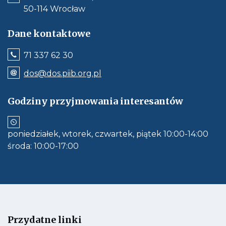
50-114 Wrocław
Dane kontaktowe
Jeśli
71 337 62 30
dostępne,
wywołuje
Odnośnik
dos@dos.piib.org.pl
połączenie
e-
z
mail:
numerem
dos@dos.piib.org.pl
Godziny przyjmowania interesantów
telefonu:
Jeśli
71
dostępne,
337
otwiera
62
aplikację
30
poniedziałek, wtorek, czwartek, piątek 10:00-14:00
do
obłsugi
środa: 10:00-17:00
e-
mail
Przydatne linki