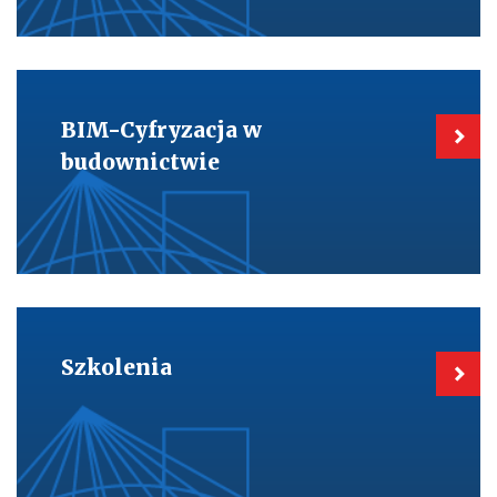
Kieruje
do:
BIM-
BIM-Cyfryzacja w
Cyfryzacja
w
budownictwie
budownictwie
Kieruje
do:
Szkolenia
Szkolenia