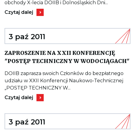
POLANICA
obchody X-lecia DOIIB i Dolnośląskich Dni...
ZDRÓJ
Kieruje
07.09.2011
Czytaj dalej
do
wpisu
FORUM
INŻYNIERSKIE
DOIIB,
3 paź 2011
POLANICA
ZDRÓJ
07.09.2011
ZAPROSZENIE NA XXII KONFERENCJĘ
K
"POSTĘP TECHNICZNY W WODOCIĄGACH"
d
w
Z
DOIIB zaprasza swoich Członków do bezpłatnego
N
udziału w XXII Konferencji Naukowo-Technicznej
X
K
„POSTĘP TECHNICZNY W...
"
Kieruje
T
Czytaj dalej
do
W
wpisu
W
ZAPROSZENIE
NA
XXII
3 paź 2011
KONFERENCJĘ
"POSTĘP
TECHNICZNY