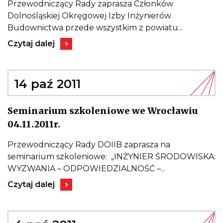
Spotkanie
Przewodniczący Rady zaprasza Członków
szkoleniowo-
Dolnośląskiej Okręgowej Izby Inżynierów
integracyjne
w
Budownictwa przede wszystkim z powiatu...
Legnicy
Kieruje
27.10.2011r.
Czytaj dalej
do
wpisu
Spotkanie
szkoleniowo-
integracyjne
14 paź 2011
w
Legnicy
27.10.2011r.
Seminarium szkoleniowe we Wrocławiu
Kieruje
04.11.2011r.
do
wpisu
Seminarium
Przewodniczący Rady DOIIB zaprasza na
szkoleniowe
seminarium szkoleniowe: „INŻYNIER ŚRODOWISKA:
we
Wrocławiu
WYZWANIA – ODPOWIEDZIALNOŚĆ –...
04.11.2011r.
Kieruje
Czytaj dalej
do
wpisu
Seminarium
szkoleniowe
we