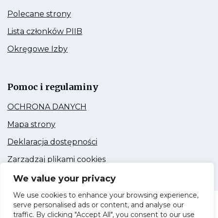
Kieruje
Polecane strony
do:
Polecane
Kieruje
Lista członków PIIB
strony
do:
Lista
Kieruje
Okręgowe Izby
członków
do:
PIIB
Okręgowe
Link
Izby
otwiera
się
Pomoc i regulaminy
w
nowej
Kieruje
OCHRONA DANYCH
zakładce
do:
OCHRONA
Kieruje
Mapa strony
DANYCH
do:
Mapa
Kieruje
Deklaracja dostępności
strony
do:
Deklaracja
Kieruje
Zarządzaj plikami cookies
dostępności
do:
Zarządzaj
We value your privacy
plikami
cookies
We use cookies to enhance your browsing experience,
serve personalised ads or content, and analyse our
Dolnośląska Okręgowa Izba Inżynierów
traffic. By clicking "Accept All", you consent to our use