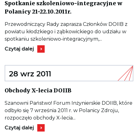
Spotkanie szkoleniowo-integracyjne w
W
Kieruje
WODOCIĄGACH"
Polanicy 21-22.10.2011r.
do
wpisu
Spotkanie
Przewodniczący Rady zaprasza Członków DOIIB z
szkoleniowo-
powiatu kłodzkiego i ząbkowickiego do udziału w
integracyjne
w
spotkaniu szkoleniowo-integracyjnym,...
Polanicy
Kieruje
21-
Czytaj dalej
do
22.10.2011r.
wpisu
Spotkanie
szkoleniowo-
integracyjne
28 wrz 2011
w
Polanicy
21-
Kieruje
Obchody X-lecia DOIIB
22.10.2011r.
do
wpisu
Obchody
Szanowni Państwo! Forum Inżynierskie DOIIB, które
X-
odbyło się 7 września 2011 r. w Polanicy Zdroju,
lecia
DOIIB
rozpoczęło obchody X-lecia...
Kieruje
Czytaj dalej
do
wpisu