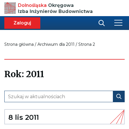
Przenosi
Dolnośląska
Okręgowa
do
Izba Inżynierów Budownictwa
strony
głównej
aca
ększa
Zaloguj
r
miar
i
onki
nej
ci
Strona główna
/
Archiwum dla 2011
/
Strona 2
Rok:
2011
8 lis 2011