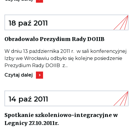
do
wpisu
WSPÓLNE
STANOWISKO
UCZESTNIKÓW
18 paź 2011
FORUM
INŻYNIERSKIEGO
2011
Kieruje
Obradowało Prezydium Rady DOIIB
do
wpisu
Obradowa
W dniu 13 października 2011 r. w sali konferencyjnej
Prezydiu
Izby we Wrocławiu odbyło się kolejne posiedzenie
Rady
DOIIB
Prezydium Rady DOIIB z...
Kieruje
Czytaj dalej
do
wpisu
Obradowało
Prezydium
Rady
14 paź 2011
DOIIB
Spotkanie szkoleniowo-integracyjne w
Kieruje
Legnicy 27.10.2011r.
do
wpisu