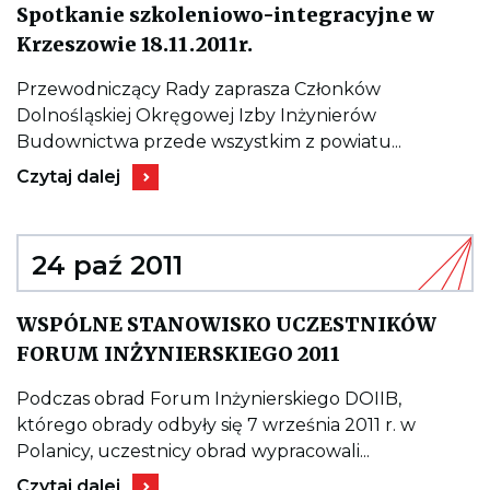
Spotkanie szkoleniowo-integracyjne w
Kieruje
Krzeszowie 18.11.2011r.
do
wpisu
Spotkanie
Przewodniczący Rady zaprasza Członków
szkoleniowo-
Dolnośląskiej Okręgowej Izby Inżynierów
integracyjne
w
Budownictwa przede wszystkim z powiatu...
Krzeszowie
Kieruje
18.11.2011r.
Czytaj dalej
do
wpisu
Spotkanie
szkoleniowo-
integracyjne
24 paź 2011
w
Krzeszowie
18.11.2011r.
WSPÓLNE STANOWISKO UCZESTNIKÓW
Kieruje
FORUM INŻYNIERSKIEGO 2011
do
wpisu
WSPÓLNE
Podczas obrad Forum Inżynierskiego DOIIB,
STANOWISKO
którego obrady odbyły się 7 września 2011 r. w
UCZESTNIKÓ
FORUM
Polanicy, uczestnicy obrad wypracowali...
INŻYNIERSKI
Kieruje
2011
Czytaj dalej