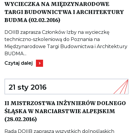
WYCIECZKA NA MIĘDZYNARODOWE
TARGI BUDOWNICTWA I ARCHITEKTURY
Kieruje
BUDMA (02.02.2016)
do
wpisu
WYCIECZKA
DOIIB zaprasza Członków Izby na wycieczkę
NA
techniczno-szkoleniową do Poznania na
MIĘDZYNARODOWE
TARGI
Międzynarodowe Targi Budownictwa i Architektury
BUDOWNICTWA
BUDMA...
I
ARCHITEKTURY
Kieruje
Czytaj dalej
BUDMA
do
(02.02.2016)
wpisu
WYCIECZKA
NA
MIĘDZYNARODOWE
21 sty 2016
TARGI
BUDOWNICTWA
I
II MISTRZOSTWA INŻYNIERÓW DOLNEGO
ARCHITEKTURY
BUDMA
ŚLĄSKA W NARCIARSTWIE ALPEJSKIM
(02.02.2016)
Kieruje
(28.02.2016)
do
wpisu
II
Rada DOIIB zaprasza wszystkich dolnośląskich