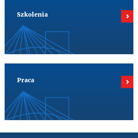
do:
Szkolenia
Szkolenia
Kieruje
do:
Praca
Praca