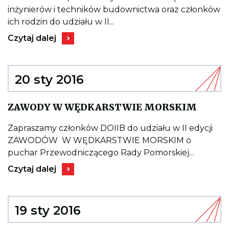
MISTRZOSTWA
inżynierów i techników budownictwa oraz członków
INŻYNIERÓW
DOLNEGO
ich rodzin do udziału w II...
ŚLĄSKA
Kieruje
W
Czytaj dalej
do
NARCIARSTWIE
wpisu
ALPEJSKIM
II
(28.02.2016)
MISTRZOSTWA
INŻYNIERÓW
20 sty 2016
DOLNEGO
ŚLĄSKA
W
Kieruj
ZAWODY W WĘDKARSTWIE MORSKIM
NARCIARSTWIE
do
ALPEJSKIM
wpisu
(28.02.2016)
ZAWO
Zapraszamy członków DOIIB do udziału w II edycji
W
ZAWODÓW W WĘDKARSTWIE MORSKIM o
WĘDK
MORS
puchar Przewodniczącego Rady Pomorskiej...
Kieruje
Czytaj dalej
do
wpisu
ZAWODY
W
WĘDKARSTWIE
19 sty 2016
MORSKIM