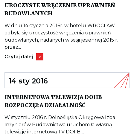
UROCZYSTE WRĘCZENIE UPRAWNIEŃ
Kieruje
BUDOWLANYCH
do
wpisu
UROCZYSTE
W dniu 14 stycznia 2016r. w hotelu WROCŁAW
WRĘCZENIE
odbyła się uroczystość wręczenia uprawnień
UPRAWNIEŃ
BUDOWLANYCH
budowlanych, nadanych w sesji jesiennej 2015 r.
przez...
Kieruje
Czytaj dalej
do
wpisu
UROCZYSTE
WRĘCZENIE
UPRAWNIEŃ
14 sty 2016
BUDOWLANYCH
INTERNETOWA TELEWIZJA DOIIB
Kieruje
ROZPOCZĘŁA DZIAŁALNOŚĆ
do
wpisu
INTERNETOWA
W styczniu 2016 r. Dolnośląska Okręgowa Izba
TELEWIZJA
Inżynierów Budownictwa uruchomiła własną
DOIIB
ROZPOCZĘŁA
telewizję internetową TV DOIIB....