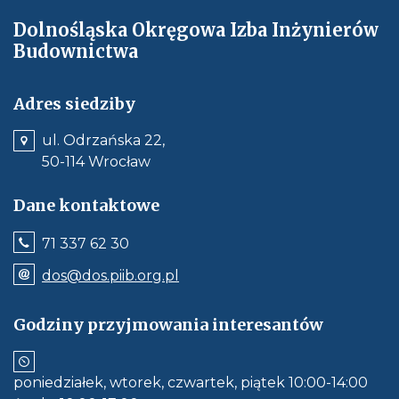
Dolnośląska Okręgowa Izba Inżynierów
Budownictwa
Adres siedziby
ul. Odrzańska 22,
50-114 Wrocław
Dane kontaktowe
Jeśli
71 337 62 30
dostępne,
wywołuje
Odnośnik
dos@dos.piib.org.pl
połączenie
e-
z
mail:
numerem
dos@dos.piib.org.pl
Godziny przyjmowania interesantów
telefonu:
Jeśli
71
dostępne,
337
otwiera
62
aplikację
30
poniedziałek, wtorek, czwartek, piątek 10:00-14:00
do