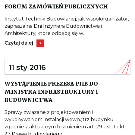
Kieruje
FORUM ZAMÓWIEŃ PUBLICZNYCH
do
wpisu
ZAPROSZ
Instytut Techniki Budowlanej, jak współorganizator,
NA
zaprasza na Dni Inżyniera Budownictwa i
MTP
BUDMA
Architektury, które odbędą się w...
2016
Kieruje
ORAZ
Czytaj dalej
do
FORUM
wpisu
ZAMÓWI
ZAPROSZENIA
PUBLIC
NA
MTP
11 sty 2016
BUDMA
2016
ORAZ
WYSTĄPIENIE PREZESA PIIB DO
FORUM
ZAMÓWIEŃ
MINISTRA INFRASTRUKTURY I
PUBLICZNYCH
Kieruje
BUDOWNICTWA
do
wpisu
WYSTĄPIENIE
Sprawy związane z projektowaniem i
PREZESA
wykonywaniem instalacji wewnątrz budynku
PIIB
DO
zgodnie z aktualnym brzmieniem art. 29 ust. 1 pkt
MINISTRA
27 Prawa budowlanego...