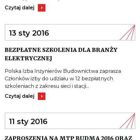
DZIAŁALNOŚĆ
Kieruje
Czytaj dalej
do
wpisu
INTERNETOWA
TELEWIZJA
DOIIB
13 sty 2016
ROZPOCZĘŁA
DZIAŁALNOŚĆ
BEZPŁATNE SZKOLENIA DLA BRANŻY
Kieruje
ELEKTRYCZNEJ
do
wpisu
BEZPŁATNE
Polska Izba Inżynierów Budownictwa zaprasza
SZKOLENIA
Członków izby do udziału w 12 bezpłatnych
DLA
BRANŻY
szkoleniach z zakresu sieci i stacji...
ELEKTRYCZNEJ
Kieruje
Czytaj dalej
do
wpisu
BEZPŁATNE
SZKOLENIA
DLA
11 sty 2016
BRANŻY
ELEKTRYCZNEJ
ZAPROSZENIA NA MTP BUDMA 2016 ORAZ