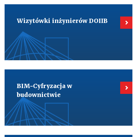
Kieruje
do:
Wizytówki
Wizytówki inżynierów DOIIB
inżynierów
DOIIB
Kieruje
do:
BIM-
BIM-Cyfryzacja w
Cyfryzacja
w
budownictwie
budownictwie
Kieruje