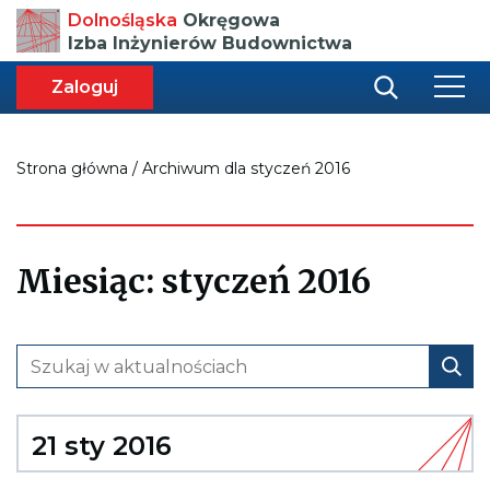
Przenosi
Dolnośląska
Okręgowa
do
Izba Inżynierów Budownictwa
strony
głównej
aca
ększa
Zaloguj
r
miar
i
onki
nej
ci
Strona główna
/
Archiwum dla styczeń 2016
Miesiąc:
styczeń 2016
21 sty 2016