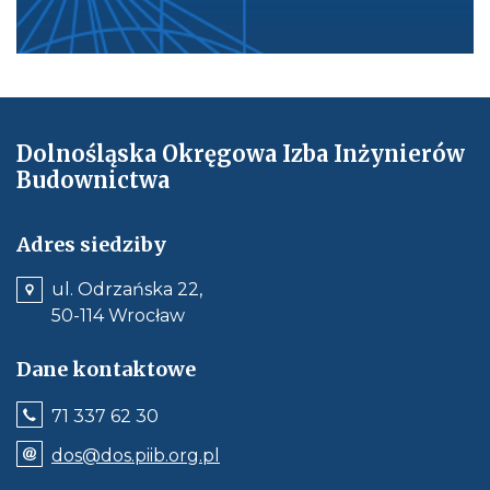
-
1
.
p
d
f
Dolnośląska Okręgowa Izba Inżynierów
,
Budownictwa
o
t
w
Adres siedziby
i
ul. Odrzańska 22,
e
50-114 Wrocław
r
a
Dane kontaktowe
s
i
Jeśli
71 337 62 30
ę
dostępne,
wywołuje
Odnośnik
w
dos@dos.piib.org.pl
połączenie
e-
n
z
mail: