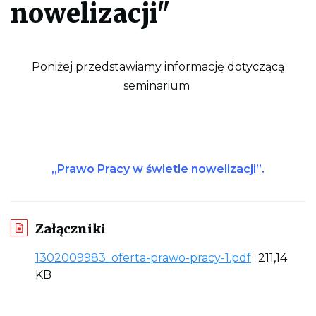
nowelizacji"
l
i
k
p
d
f
Poniżej przedstawiamy informację dotyczącą
d
seminarium
o
w
y
d
r
u
k
o
„Prawo Pracy w świetle nowelizacji”.
w
a
n
i
a
Załączniki
c
a
L
1302009983_oferta-prawo-pracy-1.pdf
211,14
ł
e
i
KB
j
n
s
t
k
r