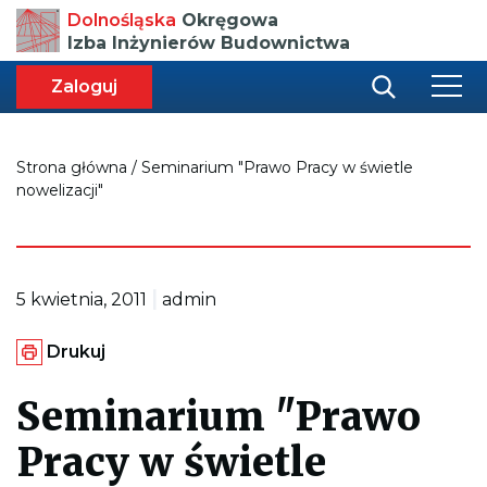
Przenosi
Dolnośląska
Okręgowa
do
Izba Inżynierów Budownictwa
strony
głównej
aca
ększa
Zaloguj
r
miar
i
onki
nej
ci
Strona główna
/
Seminarium "Prawo Pracy w świetle
nowelizacji"
|
5 kwietnia, 2011
admin
G
Drukuj
e
n
e
Seminarium "Prawo
r
u
Pracy w świetle
j
e
p