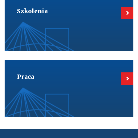
do:
Szkolenia
Szkolenia
Kieruje
do:
Praca
Praca