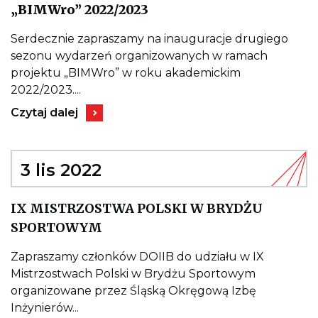
Kieruje
„BIMWro” 2022/2023
do
wpisu
„BIMWro”
Serdecznie zapraszamy na inauguracje drugiego
2022/2023
sezonu wydarzeń organizowanych w ramach
projektu „BIMWro” w roku akademickim
2022/2023....
Kieruje
Czytaj dalej
do
wpisu
„BIMWro”
2022/2023
3 lis 2022
IX MISTRZOSTWA POLSKI W BRYDŻU
Kieruje
SPORTOWYM
do
wpisu
IX
Zapraszamy członków DOIIB do udziału w IX
MISTRZOSTWA
Mistrzostwach Polski w Brydżu Sportowym
POLSKI
W
organizowane przez Śląską Okręgową Izbę
BRYDŻU
Inżynierów...
SPORTOWYM