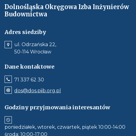
Dolnośląska Okręgowa Izba Inżynierów
Budownictwa
Adres siedziby
ul. Odrzańska 22,
50-114 Wrocław
Dane kontaktowe
Jeśli
71 337 62 30
dostępne,
wywołuje
Odnośnik
dos@dos.piib.org.pl
połączenie
e-
z
mail:
numerem
dos@dos.piib.org.pl
Godziny przyjmowania interesantów
telefonu:
Jeśli
71
dostępne,
337
otwiera
62
aplikację
30
poniedziałek, wtorek, czwartek, piątek 10:00-14:00
do
obłsugi
środa: 10:00-17:00