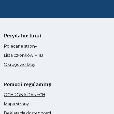
e-
mail
Przydatne linki
Kieruje
Polecane strony
do:
Polecane
Kieruje
Lista członków PIIB
strony
do:
Lista
Kieruje
Okręgowe Izby
członków
do:
PIIB
Okręgowe
Link
Izby
otwiera
się
Pomoc i regulaminy
w
nowej
Kieruje
OCHRONA DANYCH
zakładce
do:
OCHRONA
Kieruje
Mapa strony
DANYCH
do:
Mapa
Kieruje
Deklaracja dostępności