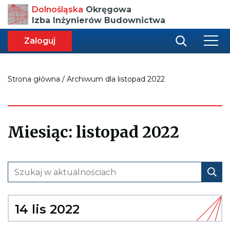
Przenosi
Dolnośląska
Okręgowa
do
Izba Inżynierów Budownictwa
strony
głównej
aca
ększa
Zaloguj
r
miar
i
onki
nej
ci
Strona główna
/
Archiwum dla listopad 2022
Miesiąc:
listopad 2022
14 lis 2022