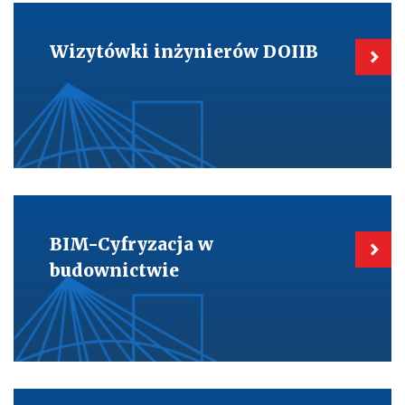
Kieruje
do:
Wizytówki
Wizytówki inżynierów DOIIB
inżynierów
DOIIB
Kieruje
do:
BIM-
BIM-Cyfryzacja w
Cyfryzacja
w
budownictwie
budownictwie
Kieruje