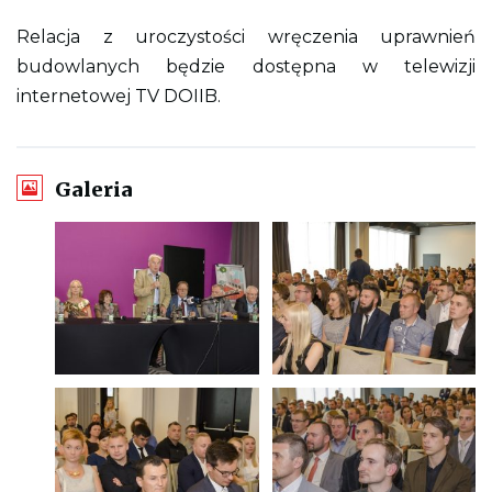
Relacja z uroczystości wręczenia uprawnień
budowlanych będzie dostępna w telewizji
internetowej TV DOIIB.
Galeria
O
O
t
t
w
w
i
i
e
e
r
r
a
a