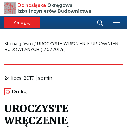
Przenosi
Dolnośląska
Okręgowa
do
Izba Inżynierów Budownictwa
strony
głównej
aca
ększa
Zaloguj
r
miar
i
onki
nej
ci
Strona główna
/
UROCZYSTE WRĘCZENIE UPRAWNIEŃ
BUDOWLANYCH (12.07.2017r.)
|
24 lipca, 2017
admin
G
Drukuj
e
n
e
UROCZYSTE
r
u
WRĘCZENIE
j
e
p