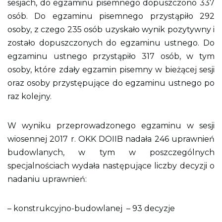
sesjach, do egzaminu pisemnego dopuszczono 337
o
n
osób. Do egzaminu pisemnego przystąpiło 292
y
osoby, z czego 235 osób uzyskało wynik pozytywny i
zostało dopuszczonych do egzaminu ustnego. Do
egzaminu ustnego przystąpiło 317 osób, w tym
osoby, które zdały egzamin pisemny w bieżącej sesji
oraz osoby przystępujące do egzaminu ustnego po
raz kolejny.
W wyniku przeprowadzonego egzaminu w sesji
wiosennej 2017 r. OKK DOIIB nadała 246 uprawnień
budowlanych, w tym w poszczególnych
specjalnościach wydała następujące liczby decyzji o
nadaniu uprawnień:
– konstrukcyjno-budowlanej
– 93 decyzje