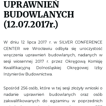
UPRAWNIEŃ
l
i
k
BUDOWLANYCH
p
d
(12.07.2017r.)
f
d
o
w
y
d
W dniu 12 lipca 2017 r. w SILVER CONFERENCE
r
CENTER we Wrocławiu odbyła się uroczystość
u
k
wręczenia uprawnień budowlanych, nadanych w
o
w
sesji wiosennej 2017 r. przez Okręgową Komisję
a
Kwalifikacyjną Dolnośląskiej Okręgowej Izby
n
i
Inżynierów Budownictwa.
a
c
a
ł
Spośród 256 osób, które w tej sesji złożyły wnioski o
e
j
nadanie uprawnień budowlanych oraz osób
s
zakwalifikowanych do egzaminu w poprzednich
t
r