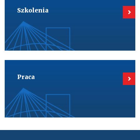
do:
Szkolenia
Szkolenia
Kieruje
do:
Praca
Praca