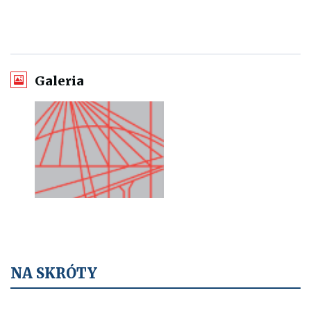
Galeria
O
t
w
i
e
r
a
NA SKRÓTY
o
b
r