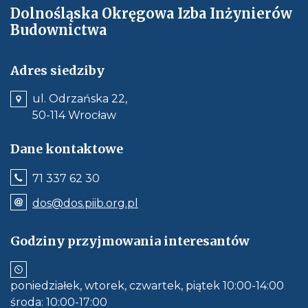
Dolnośląska Okręgowa Izba Inżynierów
Budownictwa
Adres siedziby
ul. Odrzańska 22,
50-114 Wrocław
Dane kontaktowe
Jeśli
71 337 62 30
dostępne,
wywołuje
Odnośnik
dos@dos.piib.org.pl
połączenie
e-
z
mail:
numerem
dos@dos.piib.org.pl
Godziny przyjmowania interesantów
telefonu:
Jeśli
71
dostępne,
337
otwiera
62
aplikację
30
poniedziałek, wtorek, czwartek, piątek 10:00-14:00
do
obłsugi
środa: 10:00-17:00