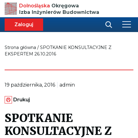
Przenosi
Dolnośląska
Okręgowa
do
Izba Inżynierów Budownictwa
strony
głównej
aca
ększa
Zaloguj
r
miar
i
onki
nej
ci
Strona główna
/
SPOTKANIE KONSULTACYJNE Z
EKSPERTEM 26.10.2016
|
19 października, 2016
admin
G
Drukuj
e
n
e
SPOTKANIE
r
u
KONSULTACYJNE Z
j
e
p