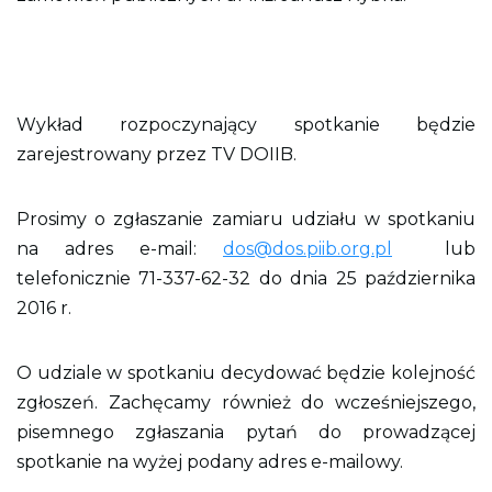
o
n
y
Wykład rozpoczynający spotkanie będzie
zarejestrowany przez TV DOIIB.
Prosimy o zgłaszanie zamiaru udziału w spotkaniu
na adres e-mail:
dos@dos.piib.org.pl
lub
telefonicznie 71-337-62-32 do dnia 25 października
2016 r.
O udziale w spotkaniu decydować będzie kolejność
zgłoszeń. Zachęcamy również do wcześniejszego,
pisemnego zgłaszania pytań do prowadzącej
spotkanie na wyżej podany adres e-mailowy.