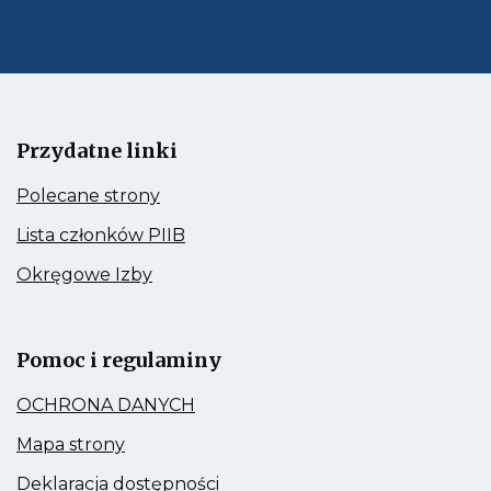
e-
mail
Przydatne linki
Kieruje
Polecane strony
do:
Polecane
Kieruje
Lista członków PIIB
strony
do:
Lista
Kieruje
Okręgowe Izby
członków
do:
PIIB
Okręgowe
Link
Izby
otwiera
się
Pomoc i regulaminy
w
nowej
Kieruje
OCHRONA DANYCH
zakładce
do:
OCHRONA
Kieruje
Mapa strony
DANYCH
do:
Mapa
Kieruje
Deklaracja dostępności