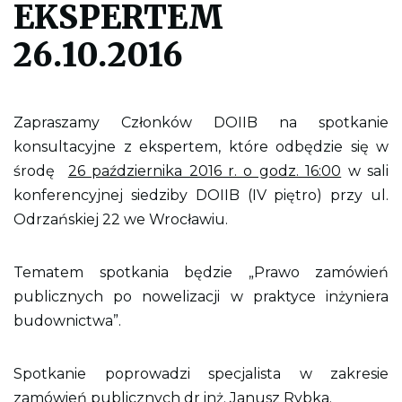
EKSPERTEM
l
i
k
26.10.2016
p
d
f
d
o
Zapraszamy Członków DOIIB na spotkanie
w
y
konsultacyjne z ekspertem, które odbędzie się w
d
środę
r
26 października 2016 r. o godz. 16:00
w sali
u
konferencyjnej siedziby DOIIB (IV piętro) przy ul.
k
o
Odrzańskiej 22 we Wrocławiu.
w
a
n
i
Tematem spotkania będzie „Prawo zamówień
a
publicznych po nowelizacji w praktyce inżyniera
c
a
budownictwa”.
ł
e
j
s
Spotkanie poprowadzi specjalista w zakresie
t
zamówień publicznych dr inż. Janusz Rybka.
r