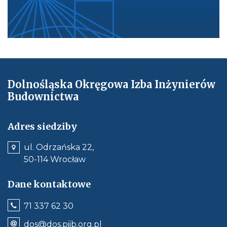
r
e
n
c
j
e
-
Dolnośląska Okręgowa Izba Inżynierów
m
Budownictwa
s
-
2
Adres siedziby
0
ul. Odrzańska 22,
1
50-114 Wrocław
8
-
Dane kontaktowe
1
.
Jeśli
71 337 62 30
p
dostępne,
wywołuje
d
Odnośnik
dos@dos.piib.org.pl