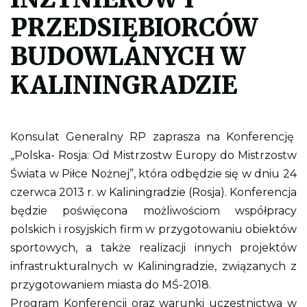
e
p
PRZEDSIĘBIORCÓW
l
i
k
BUDOWLANYCH W
p
d
KALININGRADZIE
f
d
o
w
y
d
Konsulat Generalny RP zaprasza na Konferencję
r
„Polska- Rosja: Od Mistrzostw Europy do Mistrzostw
u
k
Świata w Piłce Nożnej”, która odbędzie się w dniu 24
o
w
czerwca 2013 r. w Kaliningradzie (Rosja). Konferencja
a
będzie poświęcona możliwościom współpracy
n
i
polskich i rosyjskich firm w przygotowaniu obiektów
a
c
sportowych, a także realizacji innych projektów
a
ł
infrastrukturalnych w Kaliningradzie, związanych z
e
przygotowaniem miasta do MŚ-2018.
j
s
Program Konferencji oraz warunki uczestnictwa w