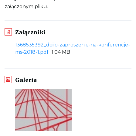
t
r
załączonym pliku.
o
n
y
Załączniki
1368535392_doiib-zaproszenie-na-konferencje-
L
ms-2018-1.pdf
1,04 MB
i
n
k
Galeria
d
o
p
l
i
k
u
:
O