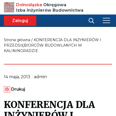
Przenosi
Dolnośląska
Okręgowa
do
Izba Inżynierów Budownictwa
strony
głównej
aca
ększa
Zaloguj
r
miar
i
onki
nej
ci
Strona główna
/
KONFERENCJA DLA INŻYNIERÓW I
PRZEDSIĘBIORCÓW BUDOWLANYCH W
KALININGRADZIE
|
14 maja, 2013
admin
G
Drukuj
e
n
e
KONFERENCJA DLA
r
u
INŻYNIERÓW I
j