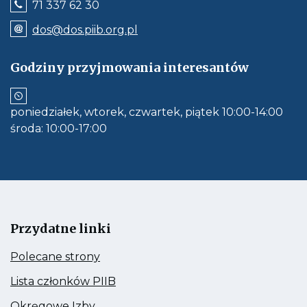
Jeśli
71 337 62 30
dostępne,
wywołuje
Odnośnik
dos@dos.piib.org.pl
połączenie
e-
z
mail:
numerem
dos@dos.piib.org.pl
Godziny przyjmowania interesantów
telefonu:
Jeśli
71
dostępne,
337
otwiera
62
aplikację
30
poniedziałek, wtorek, czwartek, piątek 10:00-14:00
do
obłsugi
środa: 10:00-17:00
e-
mail
Przydatne linki
Kieruje
Polecane strony
do:
Polecane
Kieruje
Lista członków PIIB
strony
do:
Lista
Kieruje
Okręgowe Izby