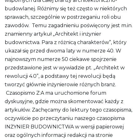
wspólnych dla całej branży architektoniczno-
o
budowlanej. Różnimy się też często w niektórych
n
y
sprawach, szczególnie w postrzeganiu roli obu
zawodów. Temu zagadnieniu poświęcony jest m.in.
znamienny artykuł „Architekt i inżynier
budownictwa. Para z różnicą charakterów”, który
ukazał się przed dwoma laty w numerze 40. W
najnowszym numerze 50 ciekawe spojrzenie
przedstawione jest w wywiadzie pt. „Architekt w
rewolucji 4.0”, a podstawy tej rewolucji będą
tworzyć głównie inżynierowie różnych branż.
Czasopismo Z:A ma uruchomione forum
dyskusyjne, gdzie można skomentować każdy z
artykułów. Zachęcamy do lektury tego czasopisma,
oczywiście po przeczytaniu naszego czasopisma
INŻYNIER BUDOWNICTWA w wersji papierowej
oraz ogólnych informacji redakcji na stronie