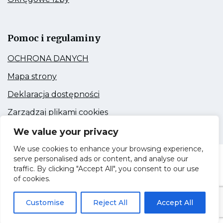
członków
do:
PIIB
Okręgowe
Link
Izby
otwiera
się
Pomoc i regulaminy
w
nowej
Kieruje
OCHRONA DANYCH
zakładce
do:
OCHRONA
Kieruje
Mapa strony
DANYCH
do:
Mapa
Kieruje
Deklaracja dostępności
strony
do:
Deklaracja
Kieruje
Zarządzaj plikami cookies
dostępności
do:
Zarządzaj
We value your privacy
plikami
cookies
We use cookies to enhance your browsing experience,
serve personalised ads or content, and analyse our
Dolnośląska Okręgowa Izba Inżynierów
traffic. By clicking "Accept All", you consent to our use
Budownictwa © 2020
of cookies.
Wykonawca strony:
Customise
Reject All
Accept All
Kieruje
AMM Systems Sp. z.o.o.
do:
AMM