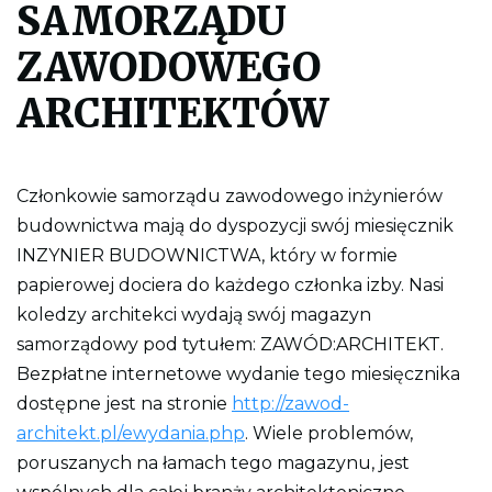
SAMORZĄDU
l
i
k
ZAWODOWEGO
p
d
ARCHITEKTÓW
f
d
o
w
y
d
Członkowie samorządu zawodowego inżynierów
r
budownictwa mają do dyspozycji swój miesięcznik
u
k
INZYNIER BUDOWNICTWA, który w formie
o
w
papierowej dociera do każdego członka izby. Nasi
a
koledzy architekci wydają swój magazyn
n
i
samorządowy pod tytułem: ZAWÓD:ARCHITEKT.
a
c
Bezpłatne internetowe wydanie tego miesięcznika
a
ł
dostępne jest na stronie
http://zawod-
e
architekt.pl/ewydania.php
. Wiele problemów,
j
s
poruszanych na łamach tego magazynu, jest
t
r