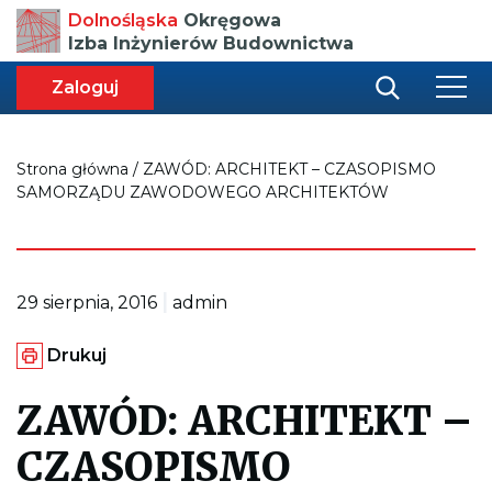
Przenosi
Dolnośląska
Okręgowa
do
Izba Inżynierów Budownictwa
strony
głównej
aca
ększa
Zaloguj
r
miar
i
onki
nej
ci
Strona główna
/
ZAWÓD: ARCHITEKT – CZASOPISMO
SAMORZĄDU ZAWODOWEGO ARCHITEKTÓW
|
29 sierpnia, 2016
admin
G
Drukuj
e
n
e
ZAWÓD: ARCHITEKT –
r
u
CZASOPISMO
j
e
p