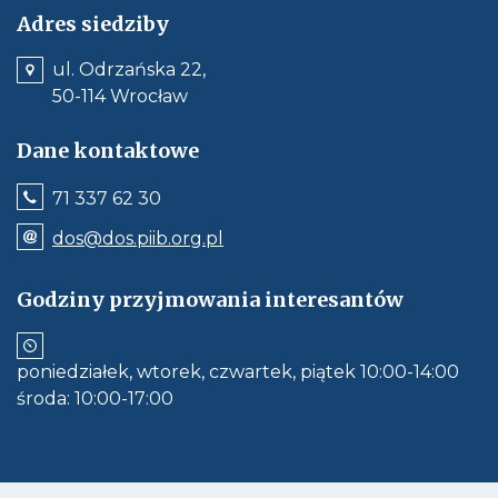
Adres siedziby
ul. Odrzańska 22,
50-114 Wrocław
Dane kontaktowe
Jeśli
71 337 62 30
dostępne,
wywołuje
Odnośnik
dos@dos.piib.org.pl
połączenie
e-
z
mail:
numerem
dos@dos.piib.org.pl
Godziny przyjmowania interesantów
telefonu:
Jeśli
71
dostępne,
337
otwiera
62
aplikację
30
poniedziałek, wtorek, czwartek, piątek 10:00-14:00
do
obłsugi
środa: 10:00-17:00
e-
mail