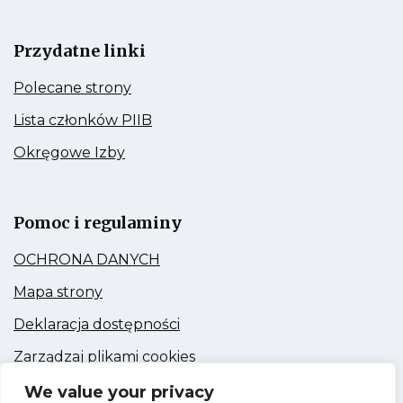
Przydatne linki
Kieruje
Polecane strony
do:
Polecane
Kieruje
Lista członków PIIB
strony
do:
Lista
Kieruje
Okręgowe Izby
członków
do:
PIIB
Okręgowe
Link
Izby
otwiera
się
Pomoc i regulaminy
w
nowej
Kieruje
OCHRONA DANYCH
zakładce
do:
OCHRONA
Kieruje
Mapa strony
DANYCH
do:
Mapa
Kieruje
Deklaracja dostępności
strony
do:
Deklaracja
Kieruje
Zarządzaj plikami cookies
dostępności
do:
Zarządzaj
We value your privacy
plikami