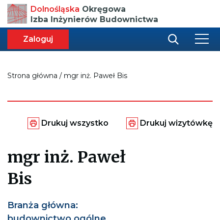
Przenosi
Dolnośląska
Okręgowa
do
Izba Inżynierów Budownictwa
strony
głównej
aca
ększa
Zaloguj
r
miar
i
onki
nej
ci
Strona główna
/
mgr inż. Paweł Bis
Generuje
Generuje
Drukuj wszystko
Drukuj wizytówkę
plik
plik
pdf
pdf
do
do
mgr inż. Paweł
wydrukowania
wydrukowania
całej
wizytówki
strony
Bis
Branża główna:
budownictwo ogólne