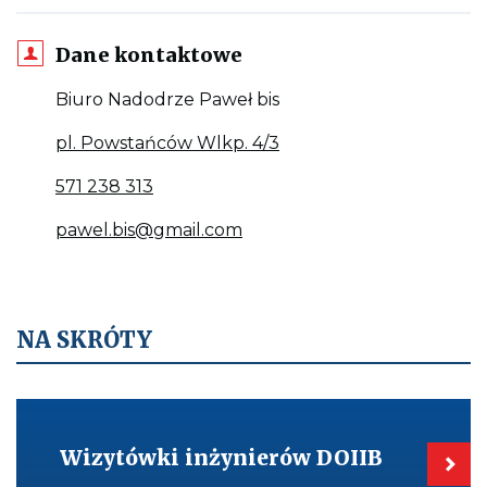
Dane kontaktowe
Biuro Nadodrze Paweł bis
Otwiera
pl. Powstańców Wlkp. 4/3
w
Jeśli
571 238 313
nowej
dostępne,
zakładce
Odnośnik
pawel.bis@gmail.com
wywołuje
odnośnik
e-
połączenie
do
mail:
z
google
pawel.bis@gmail.com
numerem
maps
Jeśli
NA SKRÓTY
telefonu:
do
dostępne,
571
adresu
otwiera
238
pl.
Kieruje
aplikację
313
do:
Powstańców
do
Wizytówki
Wlkp.
Wizytówki inżynierów DOIIB
inżynierów
obłsugi
DOIIB
4/3