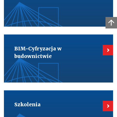
e-
mail
Kieruje
do:
BIM-
BIM-Cyfryzacja w
Cyfryzacja
w
budownictwie
budownictwie
Kieruje
do:
Szkolenia
Szkolenia