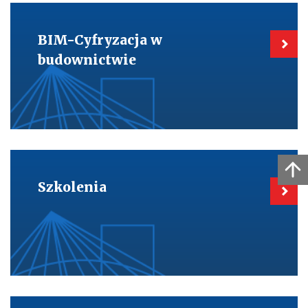
Kieruje
do:
BIM-
BIM-Cyfryzacja w
Cyfryzacja
w
budownictwie
budownictwie
Kieruje
do:
Szkolenia
Szkolenia
Kieruje