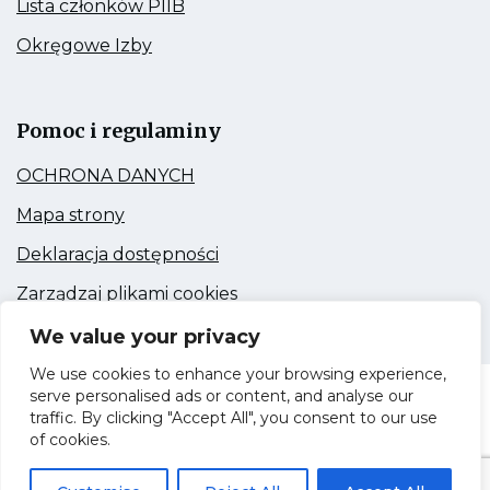
Kieruje
Lista członków PIIB
strony
do:
Lista
Kieruje
Okręgowe Izby
członków
do:
PIIB
Okręgowe
Link
Izby
otwiera
się
Pomoc i regulaminy
w
nowej
Kieruje
OCHRONA DANYCH
zakładce
do:
OCHRONA
Kieruje
Mapa strony
DANYCH
do:
Mapa
Kieruje
Deklaracja dostępności
strony
do:
Deklaracja
Kieruje
Zarządzaj plikami cookies
dostępności
do:
Zarządzaj
We value your privacy
plikami
cookies
We use cookies to enhance your browsing experience,
serve personalised ads or content, and analyse our
Dolnośląska Okręgowa Izba Inżynierów
traffic. By clicking "Accept All", you consent to our use
Budownictwa © 2020
of cookies.
Wykonawca strony: