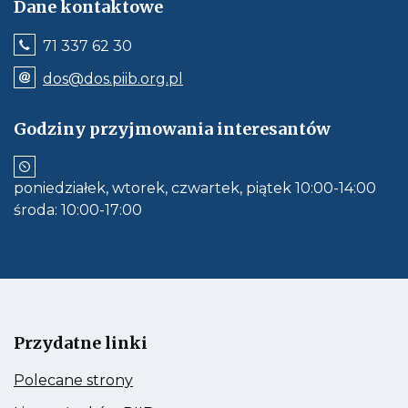
Dane kontaktowe
Jeśli
71 337 62 30
dostępne,
wywołuje
Odnośnik
dos@dos.piib.org.pl
połączenie
e-
z
mail:
numerem
dos@dos.piib.org.pl
Godziny przyjmowania interesantów
telefonu:
Jeśli
71
dostępne,
337
otwiera
62
aplikację
30
poniedziałek, wtorek, czwartek, piątek 10:00-14:00
do
obłsugi
środa: 10:00-17:00
e-
mail
Przydatne linki
Kieruje
Polecane strony
do:
Polecane