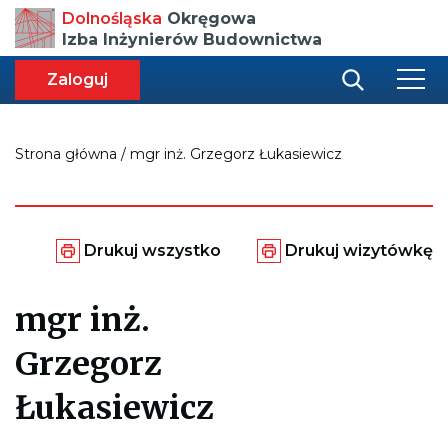
Przenosi
Dolnośląska
Okręgowa
do
Izba Inżynierów Budownictwa
strony
głównej
aca
ększa
Zaloguj
r
miar
i
onki
nej
ci
Strona główna
/
mgr inż. Grzegorz Łukasiewicz
Generuje
Generuje
Drukuj wszystko
Drukuj wizytówkę
plik
plik
pdf
pdf
do
do
mgr inż.
wydrukowania
wydrukowania
całej
wizytówki
strony
Grzegorz
Łukasiewicz