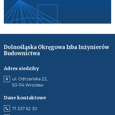
Dolnośląska Okręgowa Izba Inżynierów
Budownictwa
Adres siedziby
ul. Odrzańska 22,
50-114 Wrocław
Dane kontaktowe
Jeśli
71 337 62 30
dostępne,