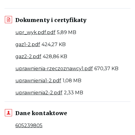
Dokumenty i certyfikaty
Link
upr_wyk.pdf.pdf
5,89 MB
otwiera
Link
gaz1-2.pdf
424,27 KB
się
otwiera
w
Link
gaz2-2.pdf
428,86 KB
się
nowej
otwiera
w
zakładce
Link
uprawnienia-rzeczoznawcy1.pdf
670,37 KB
się
nowej
przeglądarki
otwiera
w
zakładce
Link
uprawnienia1-2.pdf
1,08 MB
się
nowej
przeglądarki
otwiera
w
zakładce
Link
uprawnienia2-2.pdf
2,33 MB
się
nowej
przeglądarki
otwiera
w
zakładce
się
nowej
przeglądarki
Dane kontaktowe
w
zakładce
nowej
przeglądarki
Jeśli
605239805
zakładce
dostępne,