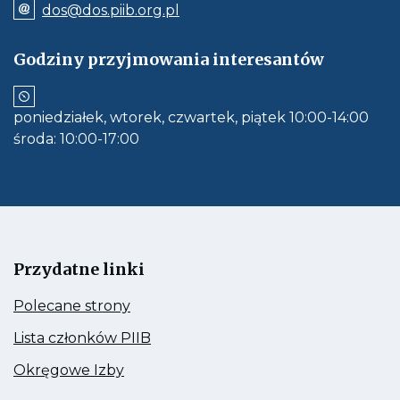
wywołuje
Odnośnik
dos@dos.piib.org.pl
połączenie
e-
z
mail:
numerem
dos@dos.piib.org.pl
Godziny przyjmowania interesantów
telefonu:
Jeśli
71
dostępne,
337
otwiera
62
aplikację
30
poniedziałek, wtorek, czwartek, piątek 10:00-14:00
do
obłsugi
środa: 10:00-17:00
e-
mail
Przydatne linki
Kieruje
Polecane strony
do:
Polecane
Kieruje
Lista członków PIIB
strony
do:
Lista
Kieruje
Okręgowe Izby
członków
do:
PIIB
Okręgowe