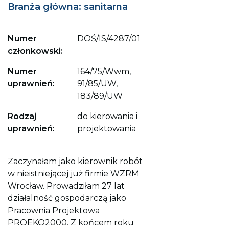
Branża główna: sanitarna
Numer
DOŚ/IS/4287/01
członkowski:
Numer
164/75/Wwm,
uprawnień:
91/85/UW,
183/89/UW
Rodzaj
do kierowania i
uprawnień:
projektowania
Zaczynałam jako kierownik robót
w nieistniejącej już firmie WZRM
Wrocław. Prowadziłam 27 lat
działalność gospodarczą jako
Pracownia Projektowa
PROEKO2000. Z końcem roku