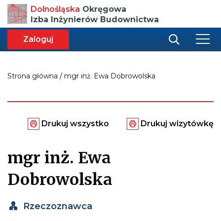
Przenosi
Dolnośląska
Okręgowa
do
Izba Inżynierów Budownictwa
strony
głównej
aca
ększa
Zaloguj
r
miar
i
onki
nej
ci
Strona główna
/
mgr inż. Ewa Dobrowolska
Generuje
Generuje
Drukuj wszystko
Drukuj wizytówkę
plik
plik
pdf
pdf
do
do
mgr inż. Ewa
wydrukowania
wydrukowania
całej
wizytówki
strony
Dobrowolska
Rzeczoznawca