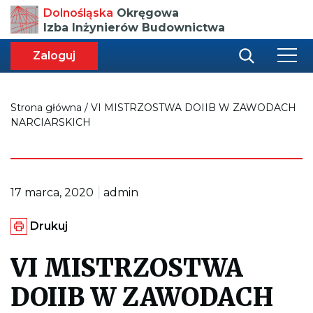
Przenosi
Dolnośląska
Okręgowa
do
Izba Inżynierów Budownictwa
strony
głównej
aca
ększa
Zaloguj
r
miar
i
onki
nej
ci
Strona główna
/
VI MISTRZOSTWA DOIIB W ZAWODACH
NARCIARSKICH
|
17 marca, 2020
admin
G
Drukuj
e
n
e
VI MISTRZOSTWA
r
u
DOIIB W ZAWODACH
j
e
p