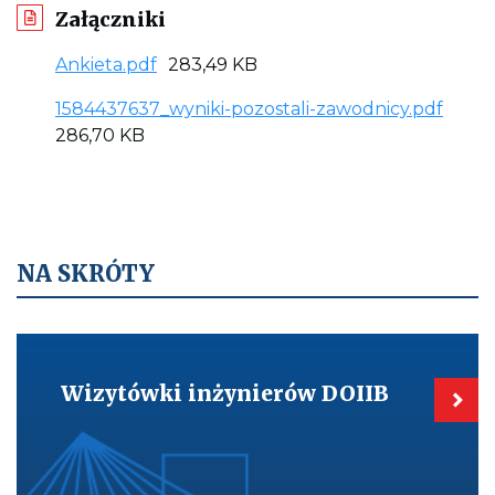
Załączniki
L
Ankieta.pdf
283,49 KB
i
L
1584437637_wyniki-pozostali-zawodnicy.pdf
n
i
286,70 KB
k
n
d
k
o
d
p
o
l
p
NA SKRÓTY
i
l
k
i
u
Kieruje
k
:
do:
u
Wizytówki
1
Wizytówki inżynierów DOIIB
inżynierów
:
5
DOIIB
1
8
5
4
8
4