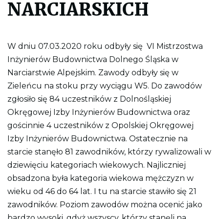
NARCIARSKICH
l
i
k
p
d
W dniu 07.03.2020 roku odbyły się VI Mistrzostwa
f
d
Inżynierów Budownictwa Dolnego Śląska w
o
w
Narciarstwie Alpejskim. Zawody odbyły się w
y
d
Zieleńcu na stoku przy wyciągu W5. Do zawodów
r
zgłosiło się 84 uczestników z Dolnośląskiej
u
k
Okręgowej Izby Inżynierów Budownictwa oraz
o
w
gościnnie 4 uczestników z Opolskiej Okręgowej
a
Izby Inżynierów Budownictwa. Ostatecznie na
n
i
starcie stanęło 81 zawodników, którzy rywalizowali w
a
c
dziewięciu kategoriach wiekowych. Najliczniej
a
obsadzona była kategoria wiekowa mężczyzn w
ł
e
wieku od 46 do 64 lat. I tu na starcie stawiło się 21
j
s
zawodników. Poziom zawodów można ocenić jako
t
bardzo wysoki, gdyż wszyscy, którzy stanęli na
r