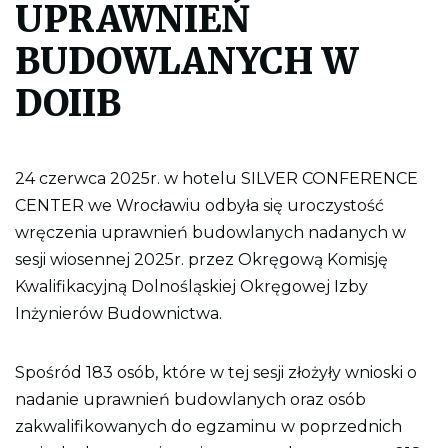
UPRAWNIEŃ
l
i
k
BUDOWLANYCH W
p
d
DOIIB
f
d
o
w
y
d
24 czerwca 2025r. w hotelu SILVER CONFERENCE
r
CENTER we Wrocławiu odbyła się uroczystość
u
k
wręczenia uprawnień budowlanych nadanych w
o
w
sesji wiosennej 2025r. przez Okręgową Komisję
a
Kwalifikacyjną Dolnośląskiej Okręgowej Izby
n
i
Inżynierów Budownictwa.
a
c
a
ł
Spośród 183 osób, które w tej sesji złożyły wnioski o
e
j
nadanie uprawnień budowlanych oraz osób
s
zakwalifikowanych do egzaminu w poprzednich
t
r