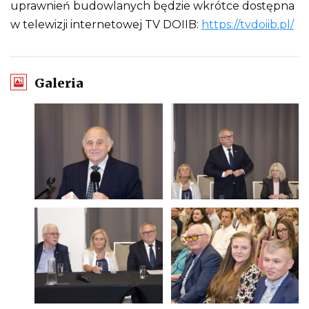
uprawnień budowlanych będzie wkrótce dostępna
w telewizji internetowej TV DOIIB:
https://tvdoiib.pl/
Galeria
O
O
t
t
w
w
i
i
e
e
r
r
a
a
o
o
b
b
r
r
O
O