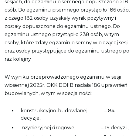
sesjach, do egzaminu pisemnego dopuszczono 218
o
n
osób. Do egzaminu pisemnego przystąpiło 186 osób,
y
z czego 182 osoby uzyskały wynik pozytywny i
zostały dopuszczone do egzaminu ustnego. Do
egzaminu ustnego przystąpiło 238 osób, w tym
osoby, które zdały egzamin pisemny w bieżącej sesji
oraz osoby przystępujące do egzaminu ustnego po
raz kolejny.
W wyniku przeprowadzonego egzaminu w sesji
wiosennej 2025r. OKK DOIIB nadała 186 uprawnień
budowlanych, w tym w specjalności:
konstrukcyjno-budowlanej – 84
decyzje,
inżynieryjnej drogowej – 19 decyzji,