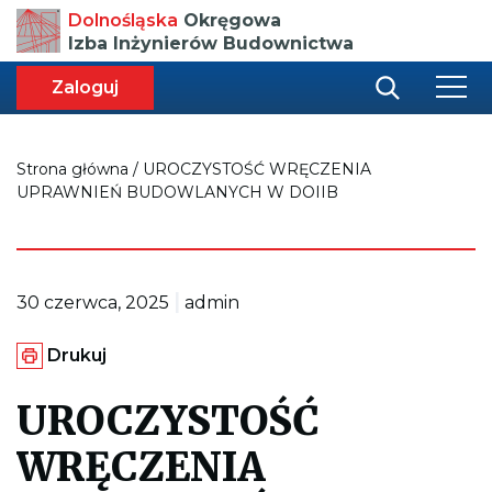
Przenosi
Dolnośląska
Okręgowa
do
Izba Inżynierów Budownictwa
strony
głównej
aca
ększa
Zaloguj
r
miar
i
onki
nej
ci
Strona główna
/
UROCZYSTOŚĆ WRĘCZENIA
UPRAWNIEŃ BUDOWLANYCH W DOIIB
|
30 czerwca, 2025
admin
G
Drukuj
e
n
e
UROCZYSTOŚĆ
r
u
WRĘCZENIA
j
e
p