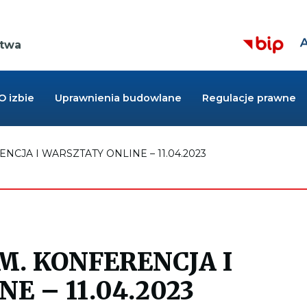
Z
Kieruje
r
ctwa
do
cz
strony
BIP,
Link
otwiera
O izbie
Uprawnienia budowlane
Regulacje prawne
się
w
nowej
zakładce
CJA I WARSZTATY ONLINE – 11.04.2023
M. KONFERENCJA I
E – 11.04.2023