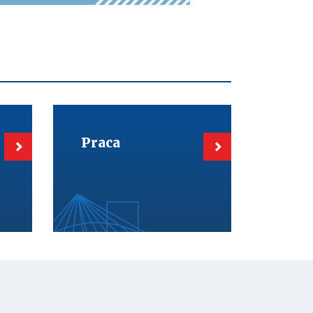
Kieruje
do:
Praca
Praca