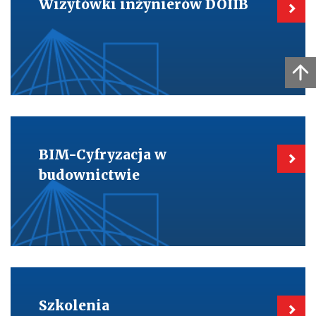
Wizytówki inżynierów DOIIB
inżynierów
DOIIB
Kieruje
do:
BIM-
BIM-Cyfryzacja w
Cyfryzacja
w
budownictwie
budownictwie
Kieruje
do:
Szkolenia
Szkolenia