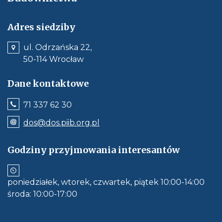
Adres siedziby
ul. Odrzańska 22,
50-114 Wrocław
Dane kontaktowe
Jeśli
71 337 62 30
dostępne,
wywołuje
Odnośnik
dos@dos.piib.org.pl
połączenie
e-
z
mail:
numerem
dos@dos.piib.org.pl
Godziny przyjmowania interesantów
telefonu:
Jeśli
71
dostępne,
337
otwiera
62
aplikację
30
poniedziałek, wtorek, czwartek, piątek 10:00-14:00
do
obłsugi
środa: 10:00-17:00
e-
mail