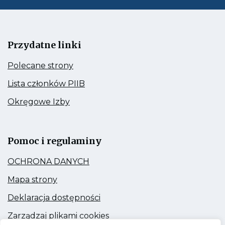
Przydatne linki
Kieruje
Polecane strony
do:
Polecane
Kieruje
Lista członków PIIB
strony
do:
Lista
Kieruje
Okręgowe Izby
członków
do:
PIIB
Okręgowe
Link
Izby
otwiera
się
Pomoc i regulaminy
w
nowej
Kieruje
OCHRONA DANYCH
zakładce
do:
OCHRONA
Kieruje
Mapa strony
DANYCH
do:
Mapa
Kieruje
Deklaracja dostępności
strony
do:
Deklaracja
Kieruje
Zarządzaj plikami cookies
dostępności
do: