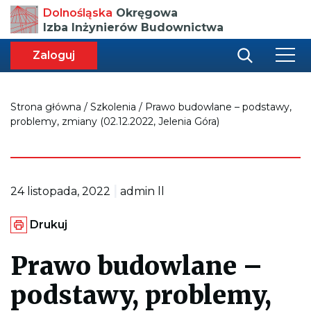
Przenosi
Dolnośląska
Okręgowa
do
Izba Inżynierów Budownictwa
strony
głównej
aca
ększa
Zaloguj
r
miar
i
onki
nej
ci
Strona główna
/
Szkolenia
/
Prawo budowlane – podstawy,
problemy, zmiany (02.12.2022, Jelenia Góra)
|
24 listopada, 2022
admin ll
G
Drukuj
e
n
e
Prawo budowlane –
r
u
podstawy, problemy,
j
e
p