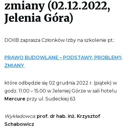
zmiany (02.12.2022,
l
i
k
Jelenia Góra)
p
d
f
d
o
DOIIB zaprasza Członków Izby na szkolenie pt.:
w
y
d
r
PRAWO BUDOWLANE – PODSTAWY, PROBLEMY,
u
ZMIANY
k
o
w
a
które odbędzie się 02 grudnia 2022 r. (piątek) w
n
i
godz. 11.00 – 15.00 w Jeleniej Górze w sali hotelu
a
c
Mercure
przy ul. Sudeckiej 63
a
ł
e
Wykładowca:
prof. dr hab. inż. Krzysztof
j
s
Schabowicz
t
r