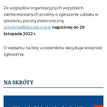
Ze względów organizacyjnych wszystkich
zainteresowanych prosimy o zgłoszenie udziału w
szkoleniu pocztą elektroniczną:
szkolenia@dos.piib.org.pl
najpóźniej do 29
listopada 2022 r.
O wpisaniu na listę uczestników decyduje kolejność
zgłoszenia.
NA SKRÓTY
Kieruje
do:
Wizytówki