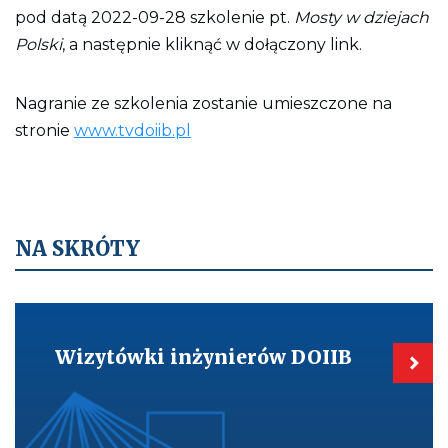
pod datą 2022-09-28 szkolenie pt.
Mosty w dziejach
Polski
, a następnie kliknąć w dołączony link.
Nagranie ze szkolenia zostanie umieszczone na
stronie
www.tvdoiib.pl
NA SKRÓTY
Kieruje
do:
Wizytówki
Wizytówki inżynierów DOIIB
inżynierów
DOIIB