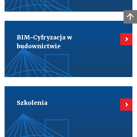
Kieruje
do:
BIM-
BIM-Cyfryzacja w
Cyfryzacja
w
budownictwie
budownictwie
Kieruje
do:
Szkolenia
Szkolenia