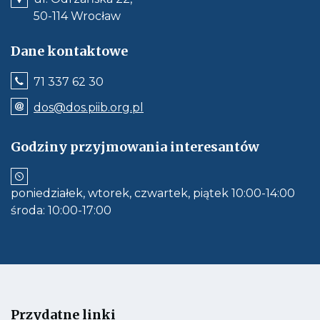
50-114 Wrocław
Dane kontaktowe
Jeśli
71 337 62 30
dostępne,
wywołuje
Odnośnik
dos@dos.piib.org.pl
połączenie
e-
z
mail:
numerem
dos@dos.piib.org.pl
Godziny przyjmowania interesantów
telefonu:
Jeśli
71
dostępne,
337
otwiera
62
aplikację
30
poniedziałek, wtorek, czwartek, piątek 10:00-14:00
do
obłsugi
środa: 10:00-17:00
e-
mail
Przydatne linki