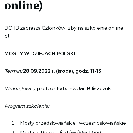
online)
l
i
k
p
d
DOIIB zaprasza Członków Izby na szkolenie online
f
d
pt.:
o
w
y
d
MOSTY W DZIEJACH POLSKI
r
u
k
o
Termin:
28.09.2022 r. (środa), godz. 11-13
w
a
n
Wykładowca:
prof. dr hab. inż. Jan Biliszczuk
i
a
c
a
Program szkolenia:
ł
e
j
s
Mosty przedsłowiańskie i wczesnosłowiańskie
t
r
Mosty w Polsce Piastów (966-1399)