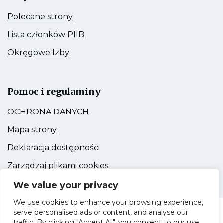
Kieruje
Polecane strony
do:
Polecane
Kieruje
Lista członków PIIB
strony
do:
Lista
Kieruje
Okręgowe Izby
członków
do:
PIIB
Okręgowe
Link
Izby
otwiera
się
Pomoc i regulaminy
w
nowej
Kieruje
OCHRONA DANYCH
zakładce
do:
OCHRONA
Kieruje
Mapa strony
DANYCH
do:
Mapa
Kieruje
Deklaracja dostępności
strony
do:
Deklaracja
Kieruje
Zarządzaj plikami cookies
dostępności
do:
Zarządzaj
We value your privacy
plikami
cookies
We use cookies to enhance your browsing experience,
serve personalised ads or content, and analyse our
Dolnośląska Okręgowa Izba Inżynierów
traffic. By clicking "Accept All", you consent to our use