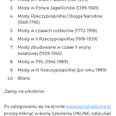
o
n
Mosty w Polsce Jagiellonów (1399-1569)
y
Mosty Rzeczypospolitej Obojga Narodów
(1569-1795)
Mosty w czasach rozbiorów (1772-1918)
Mosty w II Rzeczypospolitej (1918-1939)
Mosty zbudowane w czasie II wojny
światowej (1939-1945)
Mosty w PRL (1945-1989)
Mosty w III Rzeczypospolitej (po roku 1989)
Bilans
Zapisy na szkolenie:
Po zalogowaniu się na stronie
www.portal.piib.org.pl
proszę kliknąć w ikonę Szkolenia ONLINE, odszukać