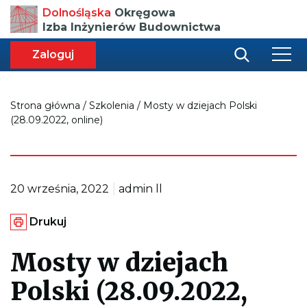
Przenosi
Dolnośląska
Okręgowa
do
Izba Inżynierów Budownictwa
strony
głównej
aca
ększa
Zaloguj
r
miar
i
onki
nej
ci
Strona główna
/
Szkolenia
/
Mosty w dziejach Polski
(28.09.2022, online)
|
20 września, 2022
admin ll
G
Drukuj
e
n
e
Mosty w dziejach
r
u
Polski (28.09.2022,
j
e
p