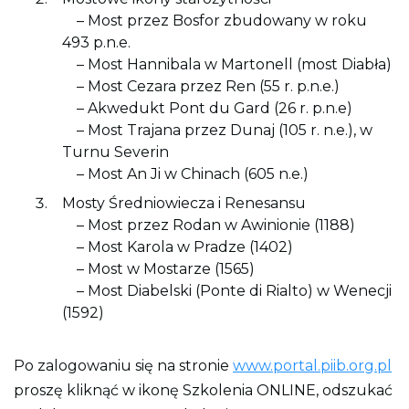
o
– Most przez Bosfor zbudowany w roku
n
y
493 p.n.e.
– Most Hannibala w Martonell (most Diabła)
– Most Cezara przez Ren (55 r. p.n.e.)
– Akwedukt Pont du Gard (26 r. p.n.e)
– Most Trajana przez Dunaj (105 r. n.e.), w
Turnu Severin
– Most An Ji w Chinach (605 n.e.)
Mosty Średniowiecza i Renesansu
– Most przez Rodan w Awinionie (1188)
– Most Karola w Pradze (1402)
– Most w Mostarze (1565)
– Most Diabelski (Ponte di Rialto) w Wenecji
(1592)
Po zalogowaniu się na stronie
www.portal.piib.org.pl
proszę kliknąć w ikonę Szkolenia ONLINE, odszukać