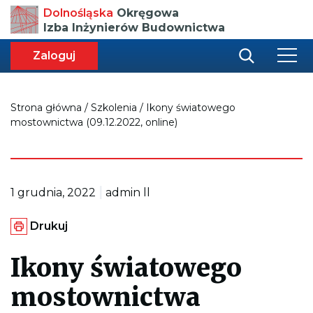
Przenosi
Dolnośląska
Okręgowa
do
Izba Inżynierów Budownictwa
strony
głównej
aca
ększa
Zaloguj
r
miar
i
onki
nej
ci
Strona główna
/
Szkolenia
/
Ikony światowego
mostownictwa (09.12.2022, online)
|
1 grudnia, 2022
admin ll
G
Drukuj
e
n
e
Ikony światowego
r
u
mostownictwa
j
e
p