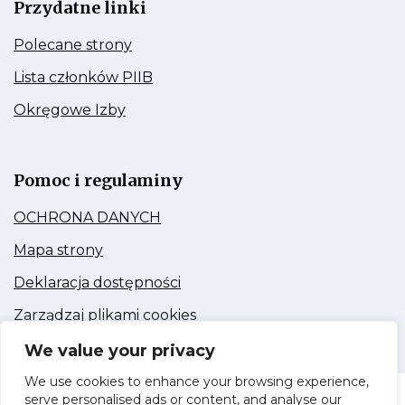
Przydatne linki
Kieruje
Polecane strony
do:
Polecane
Kieruje
Lista członków PIIB
strony
do:
Lista
Kieruje
Okręgowe Izby
członków
do:
PIIB
Okręgowe
Link
Izby
otwiera
się
Pomoc i regulaminy
w
nowej
Kieruje
OCHRONA DANYCH
zakładce
do:
OCHRONA
Kieruje
Mapa strony
DANYCH
do:
Mapa
Kieruje
Deklaracja dostępności
strony
do:
Deklaracja
Kieruje
Zarządzaj plikami cookies
dostępności
do:
Zarządzaj
We value your privacy
plikami
cookies
We use cookies to enhance your browsing experience,
serve personalised ads or content, and analyse our