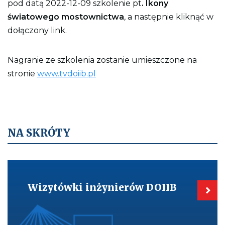
pod datą 2022-12-09 szkolenie pt
. Ikony
światowego mostownictwa
,
a następnie kliknąć w
dołączony link.
Nagranie ze szkolenia zostanie umieszczone na
stronie
www.tvdoiib.pl
NA SKRÓTY
Kieruje
do:
Wizytówki
Wizytówki inżynierów DOIIB
inżynierów
DOIIB