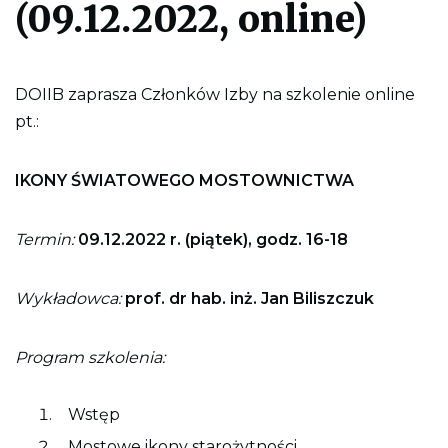
(09.12.2022, online)
l
i
k
p
d
DOIIB zaprasza Członków Izby na szkolenie online
f
d
pt.:
o
w
y
d
IKONY ŚWIATOWEGO MOSTOWNICTWA
r
u
k
o
Termin:
09.12.2022 r. (piątek), godz. 16-18
w
a
n
Wykładowca:
prof. dr hab. inż. Jan Biliszczuk
i
a
c
a
Program szkolenia:
ł
e
j
s
Wstęp
t
r
Mostowe ikony starożytności