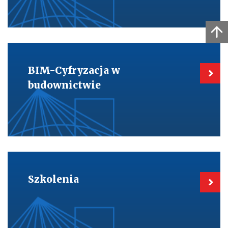
Kieruje
do:
BIM-
BIM-Cyfryzacja w
Cyfryzacja
w
budownictwie
budownictwie
Kieruje
do:
Szkolenia
Szkolenia