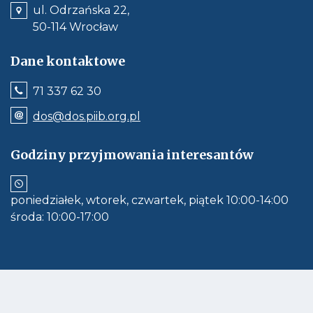
ul. Odrzańska 22,
50-114 Wrocław
Dane kontaktowe
Jeśli
71 337 62 30
dostępne,
wywołuje
Odnośnik
dos@dos.piib.org.pl
połączenie
e-
z
mail:
numerem
dos@dos.piib.org.pl
Godziny przyjmowania interesantów
telefonu:
Jeśli
71
dostępne,
337
otwiera
62
aplikację
30
poniedziałek, wtorek, czwartek, piątek 10:00-14:00
do
obłsugi
środa: 10:00-17:00
e-
mail