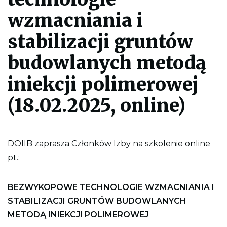
e
p
wzmacniania i
l
i
k
stabilizacji gruntów
p
d
budowlanych metodą
f
d
o
iniekcji polimerowej
w
y
(18.02.2025, online)
d
r
u
k
o
w
DOIIB zaprasza Członków Izby na szkolenie online
a
n
pt.:
i
a
c
BEZWYKOPOWE TECHNOLOGIE WZMACNIANIA I
a
ł
STABILIZACJI GRUNTÓW BUDOWLANYCH
e
j
METODĄ INIEKCJI POLIMEROWEJ
s