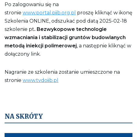
Po zalogowaniu się na
stronie
www.portal.piib.org.pl
proszę kliknąć w ikonę
Szkolenia ONLINE, odszukać pod datą 2025-02-18
szkolenie pt
.
Bezwykopowe technologie
wzmacniania i stabilizacji gruntów budowlanych
metodą iniekcji polimerowej
, a następnie kliknąć w
dołączony link.
Nagranie ze szkolenia zostanie umieszczone na
stronie
www.tvdoiib.pl
NA SKRÓTY
Kieruje