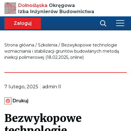
Przenosi
Dolnośląska
Okręgowa
do
Izba Inżynierów Budownictwa
strony
głównej
aca
ększa
Zaloguj
r
miar
i
onki
nej
ci
Strona główna
/
Szkolenia
/
Bezwykopowe technologie
wzmacniania i stabilizacji gruntów budowlanych metodą
iniekcji polimerowej (18.02.2025, online)
|
7 lutego, 2025
admin ll
G
Drukuj
e
n
e
Bezwykopowe
r
u
technologie
j