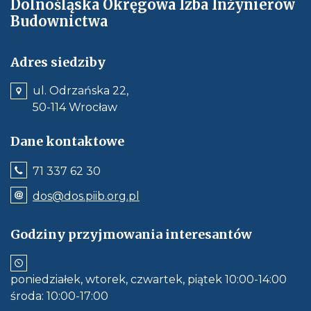
Dolnośląska Okręgowa Izba Inżynierów
Budownictwa
Adres siedziby
ul. Odrzańska 22,
50-114 Wrocław
Dane kontaktowe
Jeśli
71 337 62 30
dostępne,
wywołuje
Odnośnik
dos@dos.piib.org.pl
połączenie
e-
z
mail:
numerem
dos@dos.piib.org.pl
Godziny przyjmowania interesantów
telefonu:
Jeśli
71
dostępne,
337
otwiera
62
aplikację
30
poniedziałek, wtorek, czwartek, piątek 10:00-14:00
do
obłsugi
środa: 10:00-17:00
e-