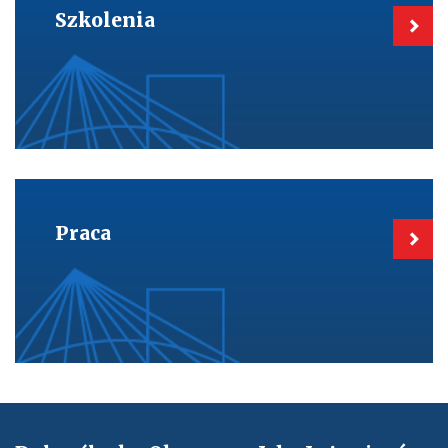
Szkolenia
Szkolenia
Kieruje
do:
Praca
Praca