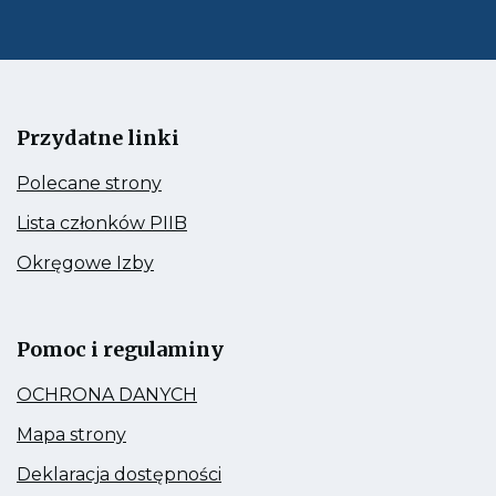
mail
Przydatne linki
Kieruje
Polecane strony
do:
Polecane
Kieruje
Lista członków PIIB
strony
do:
Lista
Kieruje
Okręgowe Izby
członków
do:
PIIB
Okręgowe
Link
Izby
otwiera
się
Pomoc i regulaminy
w
nowej
Kieruje
OCHRONA DANYCH
zakładce
do:
OCHRONA
Kieruje
Mapa strony
DANYCH
do:
Mapa
Kieruje
Deklaracja dostępności
strony
do: