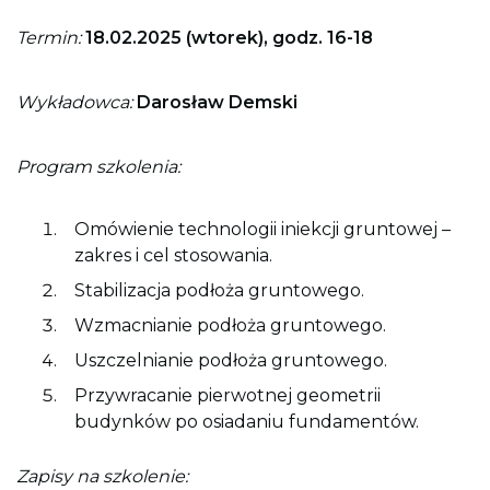
t
r
Termin:
18.02.2025 (wtorek), godz. 16-18
o
n
y
Wykładowca:
Darosław Demski
Program szkolenia:
Omówienie technologii iniekcji gruntowej –
zakres i cel stosowania.
Stabilizacja podłoża gruntowego.
Wzmacnianie podłoża gruntowego.
Uszczelnianie podłoża gruntowego.
Przywracanie pierwotnej geometrii
budynków po osiadaniu fundamentów.
Zapisy na szkolenie: