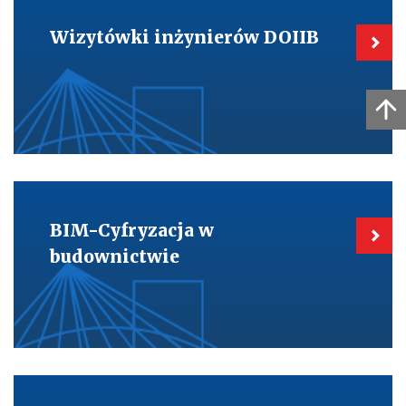
do:
Wizytówki
Wizytówki inżynierów DOIIB
inżynierów
DOIIB
Kieruje
do:
BIM-
BIM-Cyfryzacja w
Cyfryzacja
w
budownictwie
budownictwie
Kieruje
do: