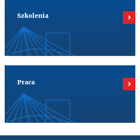
Kieruje
do:
Szkolenia
Szkolenia
Kieruje
do:
Praca
Praca