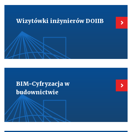
Kieruje
do:
Wizytówki
Wizytówki inżynierów DOIIB
inżynierów
DOIIB
Kieruje
do:
BIM-
BIM-Cyfryzacja w
Cyfryzacja
w
budownictwie
budownictwie