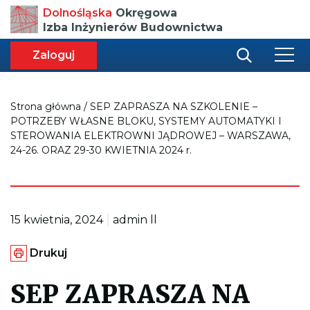
Przenosi
Dolnośląska
Okręgowa
do
Izba Inżynierów Budownictwa
strony
głównej
aca
ększa
Zaloguj
r
miar
i
onki
nej
ci
Strona główna
/
SEP ZAPRASZA NA SZKOLENIE –
POTRZEBY WŁASNE BLOKU, SYSTEMY AUTOMATYKI I
STEROWANIA ELEKTROWNI JĄDROWEJ – WARSZAWA,
24-26. ORAZ 29-30 KWIETNIA 2024 r.
|
15 kwietnia, 2024
admin ll
G
Drukuj
e
n
e
SEP ZAPRASZA NA
r
u