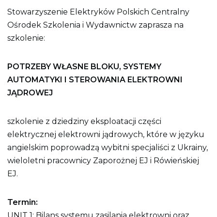
s
Stowarzyszenie Elektryków Polskich Centralny
t
r
Ośrodek Szkolenia i Wydawnictw zaprasza na
o
n
szkolenie:
y
POTRZEBY WŁASNE BLOKU, SYSTEMY
AUTOMATYKI I STEROWANIA ELEKTROWNI
JĄDROWEJ
szkolenie z dziedziny eksploatacji części
elektrycznej elektrowni jądrowych, które w języku
angielskim poprowadzą wybitni specjaliści z Ukrainy,
wieloletni pracownicy Zaporożnej EJ i Rówieńskiej
EJ.
Termin:
UNIT 1: Bilans systemu zasilania elektrowni oraz