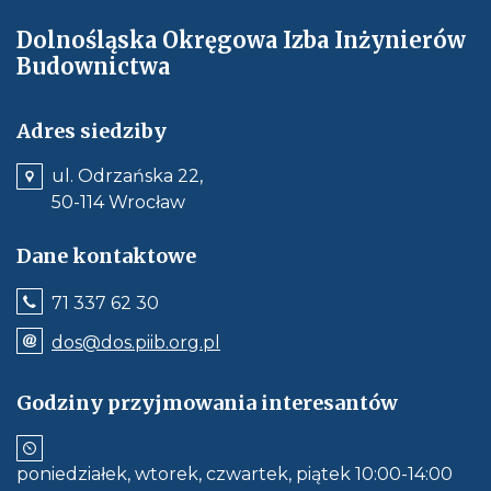
Dolnośląska Okręgowa Izba Inżynierów
Budownictwa
Adres siedziby
ul. Odrzańska 22,
50-114 Wrocław
Dane kontaktowe
Jeśli
71 337 62 30
dostępne,
wywołuje
Odnośnik
dos@dos.piib.org.pl
połączenie
e-
z
mail:
numerem
dos@dos.piib.org.pl
Godziny przyjmowania interesantów
telefonu:
Jeśli
71
dostępne,
337
otwiera
62
aplikację
30
poniedziałek, wtorek, czwartek, piątek 10:00-14:00
do