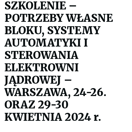
SZKOLENIE –
j
e
p
POTRZEBY WŁASNE
l
i
k
BLOKU, SYSTEMY
p
d
AUTOMATYKI I
f
d
o
STEROWANIA
w
y
ELEKTROWNI
d
r
u
JĄDROWEJ –
k
o
w
WARSZAWA, 24-26.
a
n
ORAZ 29-30
i
a
c
KWIETNIA 2024 r.
a
ł
e
j