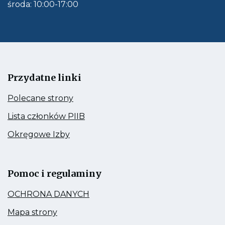
obłsugi
środa: 10:00-17:00
e-
mail
Przydatne linki
Kieruje
Polecane strony
do:
Polecane
Kieruje
Lista członków PIIB
strony
do:
Lista
Kieruje
Okręgowe Izby
członków
do:
PIIB
Okręgowe
Link
Izby
otwiera
się
Pomoc i regulaminy
w
nowej
Kieruje
OCHRONA DANYCH
zakładce
do:
OCHRONA
Kieruje
Mapa strony
DANYCH
do: