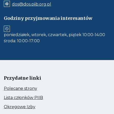
wywołuje
Odnośnik
3
dos@dos.piib.org.pl
połączenie
e-
-
z
mail:
numerem
dos@dos.piib.org.pl
2
Godziny przyjmowania interesantów
telefonu:
Jeśli
0
71
dostępne,
337
otwiera
1
62
aplikację
7
30
poniedziałek, wtorek, czwartek, piątek 10:00-14:00
do
obłsugi
.
środa: 10:00-17:00
e-
p
mail
d
f
,
o
t
Przydatne linki
w
Kieruje
Polecane strony
i
do:
e
Polecane
Kieruje
Lista członków PIIB
strony
do:
r
Lista
Kieruje
Okręgowe Izby
a
członków
do:
PIIB
s
Okręgowe