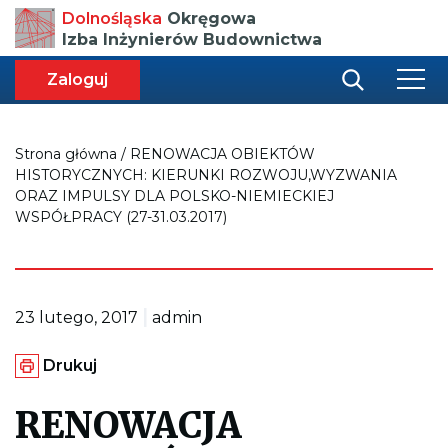
Przenosi
Dolnośląska
Okręgowa
do
Izba Inżynierów Budownictwa
strony
głównej
aca
ększa
Zaloguj
r
miar
i
onki
nej
ci
Strona główna
/
RENOWACJA OBIEKTÓW
HISTORYCZNYCH: KIERUNKI ROZWOJU,WYZWANIA
ORAZ IMPULSY DLA POLSKO-NIEMIECKIEJ
WSPÓŁPRACY (27-31.03.2017)
|
23 lutego, 2017
admin
G
Drukuj
e
n
e
RENOWACJA
r
u