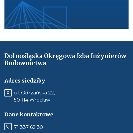
k
o
n
f
e
r
e
n
Dolnośląska Okręgowa Izba Inżynierów
c
Budownictwa
j
e
-
Adres siedziby
2
ul. Odrzańska 22,
7
50-114 Wrocław
-
3
Dane kontaktowe
0
-
Jeśli
71 337 62 30
0
dostępne,