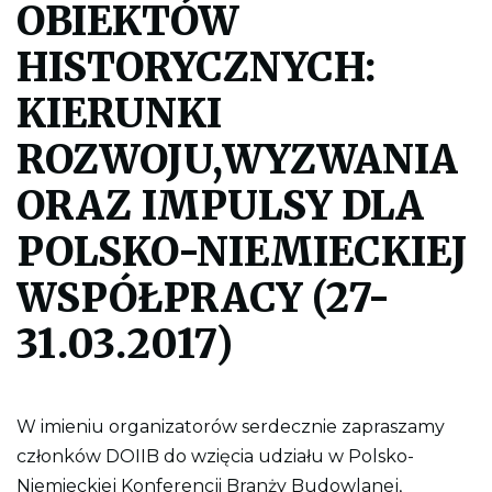
OBIEKTÓW
j
e
p
HISTORYCZNYCH:
l
i
k
KIERUNKI
p
d
ROZWOJU,WYZWANIA
f
d
o
ORAZ IMPULSY DLA
w
y
POLSKO-NIEMIECKIEJ
d
r
u
WSPÓŁPRACY (27-
k
o
w
31.03.2017)
a
n
i
a
c
W imieniu organizatorów serdecznie zapraszamy
a
ł
członków DOIIB do wzięcia udziału w Polsko-
e
j
Niemieckiej Konferencji Branży Budowlanej,