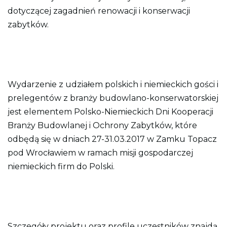
s
dotyczącej zagadnień renowacji i konserwacji
t
r
zabytków.
o
n
y
Wydarzenie z udziałem polskich i niemieckich gości i
prelegentów z branży budowlano-konserwatorskiej
jest elementem Polsko-Niemieckich Dni Kooperacji
Branży Budowlanej i Ochrony Zabytków, które
odbędą się w dniach 27-31.03.2017 w Zamku Topacz
pod Wrocławiem w ramach misji gospodarczej
niemieckich firm do Polski.
Szczegóły projektu oraz profile uczestników znajdą