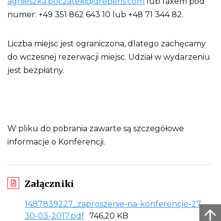
agnieszka.poczatek@dreberis.com
lub faxem pod
numer: +49 351 862 643 10 lub +48 71 344 82.
Liczba miejsc jest ograniczona, dlatego zachęcamy
do wczesnej rezerwacji miejsc. Udział w wydarzeniu
jest bezpłatny.
W pliku do pobrania zawarte są szczegółowe
informacje o Konferencji.
Załączniki
1487839227_zaproszenie-na-konferencje-27-
L
30-03-2017.pdf
746,20 KB