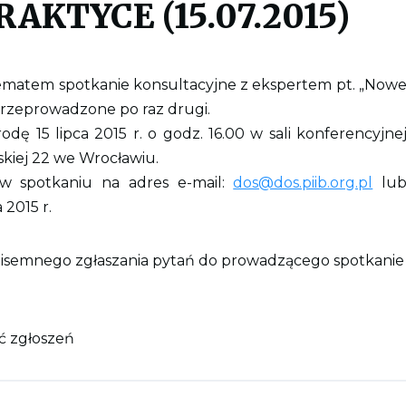
KTYCE (15.07.2015)
matem spotkanie konsultacyjne z ekspertem pt. „Now
rzeprowadzone po raz drugi.
ę 15 lipca 2015 r. o godz. 16.00 w sali konferencyjne
ńskiej 22 we Wrocławiu.
 w spotkaniu na adres e-mail:
dos@dos.piib.org.pl
lu
 2015 r.
pisemnego zgłaszania pytań do prowadzącego spotkanie
ć zgłoszeń