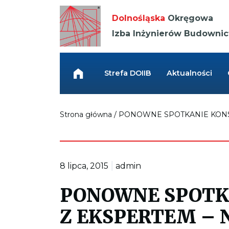
Kieruje
do
Dolnośląska
Okręgowa
strony
głównej
Izba Inżynierów Budowni
Link
przenosi
do
Strefa DOIIB
Aktualności
strony
głównej
Strona główna
/
PONOWNE SPOTKANIE KONSU
|
8 lipca, 2015
admin
PONOWNE SPOTK
Z EKSPERTEM –