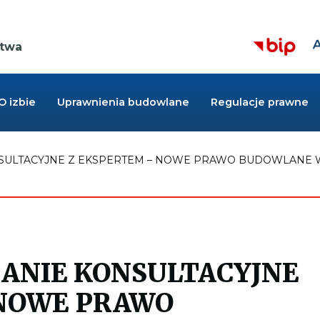
Z
Kieruje
r
ctwa
do
cz
strony
BIP,
Link
otwiera
O izbie
Uprawnienia budowlane
Regulacje prawne
się
w
nowej
zakładce
LTACYJNE Z EKSPERTEM – NOWE PRAWO BUDOWLANE W PR
ANIE KONSULTACYJNE
 NOWE PRAWO