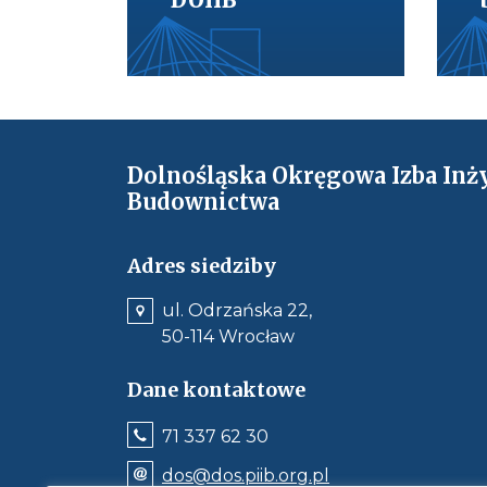
ę
k
s
z
y
m
r
o
z
m
Dolnośląska Okręgowa Izba Inż
i
a
Budownictwa
r
z
e
Adres siedziby
ul. Odrzańska 22,
50-114 Wrocław
Dane kontaktowe
Jeśli
71 337 62 30
dostępne,
wywołuje
Odnośnik
dos@dos.piib.org.pl
połączenie