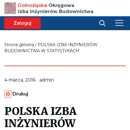
Przenosi
Dolnośląska
Okręgowa
do
Izba Inżynierów Budownictwa
strony
głównej
aca
ększa
Zaloguj
r
miar
i
onki
nej
ci
Strona główna
/
POLSKA IZBA INŻYNIERÓW
BUDOWNICTWA W STATYSTYKACH
|
4 marca, 2016
admin
G
Drukuj
e
n
e
POLSKA IZBA
r
u
INŻYNIERÓW
j
e
p