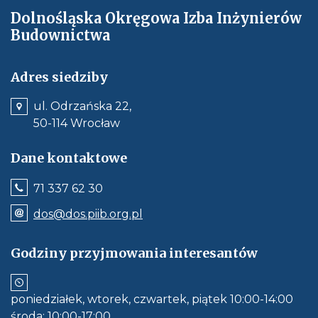
o
Dolnośląska Okręgowa Izba Inżynierów
w
Budownictwa
e
j
z
Adres siedziby
a
ul. Odrzańska 22,
k
50-114 Wrocław
ł
a
Dane kontaktowe
d
c
Jeśli
71 337 62 30
e
dostępne,
wywołuje
p
Odnośnik
dos@dos.piib.org.pl
połączenie
e-
r
z
mail:
numerem
z
dos@dos.piib.org.pl
Godziny przyjmowania interesantów
telefonu:
Jeśli
e
71
dostępne,
337
g
otwiera
62
aplikację
l
30
poniedziałek, wtorek, czwartek, piątek 10:00-14:00
do
ą
obłsugi
środa: 10:00-17:00