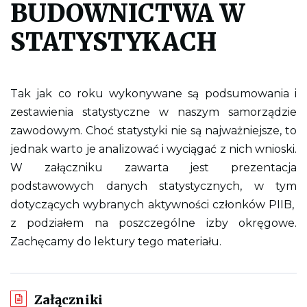
BUDOWNICTWA W
l
i
k
STATYSTYKACH
p
d
f
d
o
Tak jak co roku wykonywane są podsumowania i
w
y
zestawienia statystyczne w naszym samorządzie
d
zawodowym. Choć statystyki nie są najważniejsze, to
r
u
jednak warto je analizować i wyciągać z nich wnioski.
k
o
W załączniku zawarta jest prezentacja
w
a
podstawowych danych statystycznych, w tym
n
dotyczących wybranych aktywności członków PIIB,
i
a
z podziałem na poszczególne izby okręgowe.
c
a
Zachęcamy do lektury tego materiału.
ł
e
j
s
t
Załączniki
r