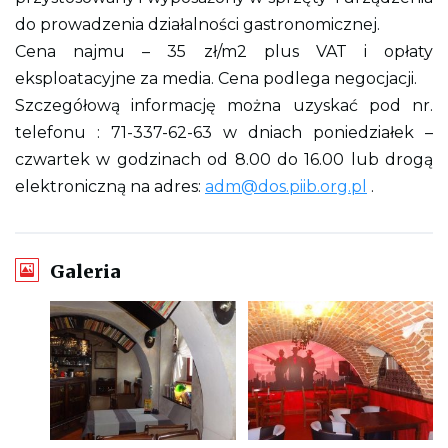
o
do prowadzenia działalności gastronomicznej.
n
y
Cena najmu – 35 zł/m2 plus VAT i opłaty
eksploatacyjne za media. Cena podlega negocjacji.
Szczegółową informację można uzyskać pod nr.
telefonu : 71-337-62-63 w dniach poniedziałek –
czwartek w godzinach od 8.00 do 16.00 lub drogą
elektroniczną na adres:
adm@dos.piib.org.pl
.
Galeria
O
O