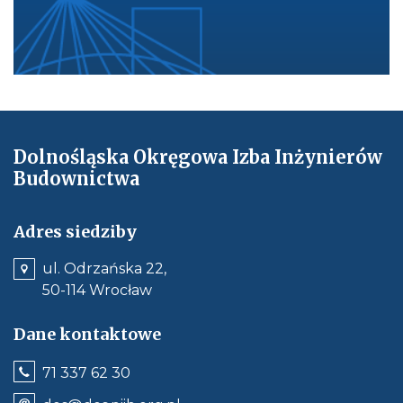
Dolnośląska Okręgowa Izba Inżynierów
Budownictwa
Adres siedziby
ul. Odrzańska 22,
50-114 Wrocław
Dane kontaktowe
Jeśli
71 337 62 30
dostępne,
wywołuje
Odnośnik