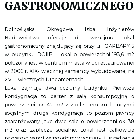
GASTRONOMICZNEGO
l
i
k
p
d
Dolnośląska Okręgowa Izba Inżynierów
f
d
Budownictwa oferuje do wynajmu lokal
o
w
gastronomiczny znajdujący się przy ul. GARBARY 5
y
d
w budynku DOIIB. Lokal o powierzchni 193,6 m2
r
położony jest w centrum miasta w odrestaurowanej
u
k
w 2006 r. XIX- wiecznej kamienicy wybudowanej na
o
w
XVI – wiecznych fundamentach.
a
Lokal zajmuje dwa poziomy budynku. Pierwsza
n
i
kondygnacja to parter z salą konsumpcyjną o
a
c
powierzchni ok. 42 m2 z zapleczem kuchennym i
a
socjalnym, druga kondygnacja to poziom piwnicy
ł
e
zaaranżowany jako dwie sale o powierzchni ok 38
j
s
m2 oraz zaplecze socjalne. Lokal jest całkowicie
t
przystosowany i wyposażony w sprzęty i urządzenia
r