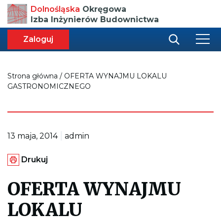
Przenosi
Dolnośląska
Okręgowa
do
Izba Inżynierów Budownictwa
strony
głównej
aca
ększa
Zaloguj
r
miar
i
onki
nej
ci
Strona główna
/
OFERTA WYNAJMU LOKALU
GASTRONOMICZNEGO
|
13 maja, 2014
admin
G
Drukuj
e
n
e
OFERTA WYNAJMU
r
u
LOKALU
j
e
p