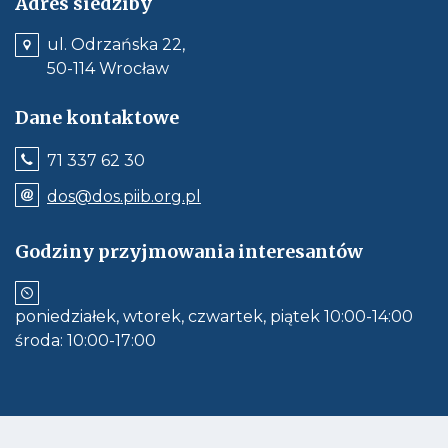
Adres siedziby
ul. Odrzańska 22,
50-114 Wrocław
Dane kontaktowe
Jeśli
71 337 62 30
dostępne,
wywołuje
Odnośnik
dos@dos.piib.org.pl
połączenie
e-
z
mail:
numerem
dos@dos.piib.org.pl
Godziny przyjmowania interesantów
telefonu:
Jeśli
71
dostępne,
337
otwiera
62
aplikację
30
poniedziałek, wtorek, czwartek, piątek 10:00-14:00
do
obłsugi
środa: 10:00-17:00
e-
mail