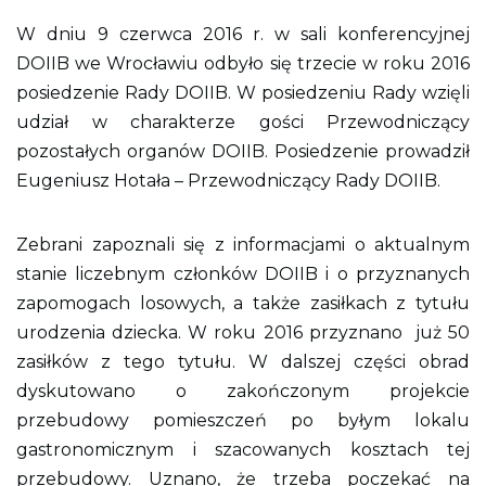
i
k
W dniu 9 czerwca 2016 r. w sali konferencyjnej
p
d
DOIIB we Wrocławiu odbyło się trzecie w roku 2016
f
posiedzenie Rady DOIIB. W posiedzeniu Rady wzięli
d
o
udział w charakterze gości Przewodniczący
w
y
pozostałych organów DOIIB. Posiedzenie prowadził
d
Eugeniusz Hotała – Przewodniczący Rady DOIIB.
r
u
k
o
Zebrani zapoznali się z informacjami o aktualnym
w
a
stanie liczebnym członków DOIIB i o przyznanych
n
zapomogach losowych, a także zasiłkach z tytułu
i
a
urodzenia dziecka. W roku 2016 przyznano już 50
c
a
zasiłków z tego tytułu. W dalszej części obrad
ł
dyskutowano o zakończonym projekcie
e
j
przebudowy pomieszczeń po byłym lokalu
s
t
gastronomicznym i szacowanych kosztach tej
r
przebudowy. Uznano, że trzeba poczekać na
o