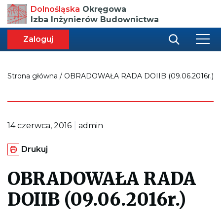
Przenosi
Dolnośląska
Okręgowa
do
Izba Inżynierów Budownictwa
strony
głównej
aca
ększa
Zaloguj
r
miar
i
onki
nej
ci
Strona główna
/
OBRADOWAŁA RADA DOIIB (09.06.2016r.)
|
14 czerwca, 2016
admin
G
Drukuj
e
n
e
OBRADOWAŁA RADA
r
u
DOIIB (09.06.2016r.)
j
e
p
l