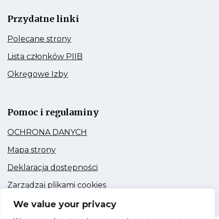
Przydatne linki
Kieruje
Polecane strony
do:
Polecane
Kieruje
Lista członków PIIB
strony
do:
Lista
Kieruje
Okręgowe Izby
członków
do:
PIIB
Okręgowe
Link
Izby
otwiera
się
Pomoc i regulaminy
w
nowej
Kieruje
OCHRONA DANYCH
zakładce
do:
OCHRONA
Kieruje
Mapa strony
DANYCH
do:
Mapa
Kieruje
Deklaracja dostępności
strony
do:
Deklaracja
Kieruje
Zarządzaj plikami cookies
dostępności
do:
Zarządzaj
We value your privacy
plikami
cookies