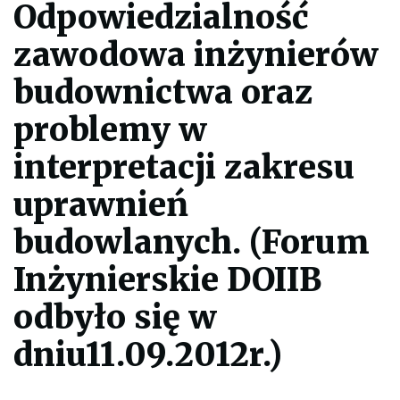
Odpowiedzialność
j
e
p
zawodowa inżynierów
l
i
k
budownictwa oraz
p
d
problemy w
f
d
o
interpretacji zakresu
w
y
uprawnień
d
r
u
budowlanych. (Forum
k
o
w
Inżynierskie DOIIB
a
n
odbyło się w
i
a
c
dniu11.09.2012r.)
a
ł
e
j