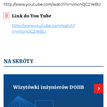
s
http://www.youtube.com/watch?v=vmcnQC2YeBU
t
r
o
Link do You Tube
n
y
http://www.youtube.com/watch?
L
v=vmcnQC2YeBU
i
n
k
d
o
NA SKRÓTY
z
e
Kieruje
w
do:
n
Wizytówki
Wizytówki inżynierów DOIIB
inżynierów
ę
DOIIB
t
r
z