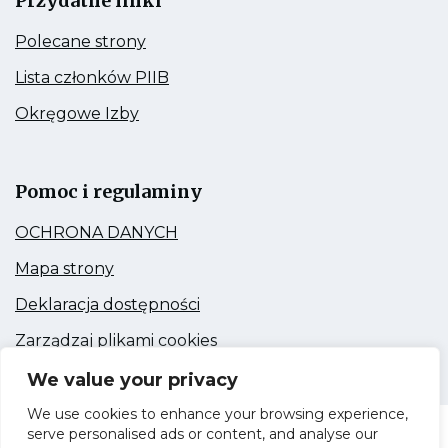
Przydatne linki
Kieruje
Polecane strony
do:
Polecane
Kieruje
Lista członków PIIB
strony
do:
Lista
Kieruje
Okręgowe Izby
członków
do:
PIIB
Okręgowe
Link
Izby
otwiera
się
Pomoc i regulaminy
w
nowej
Kieruje
OCHRONA DANYCH
zakładce
do:
OCHRONA
Kieruje
Mapa strony
DANYCH
do:
Mapa
Kieruje
Deklaracja dostępności
strony
do:
Deklaracja
Kieruje
Zarządzaj plikami cookies
dostępności
do:
Zarządzaj
We value your privacy
plikami
cookies
We use cookies to enhance your browsing experience,
serve personalised ads or content, and analyse our
Dolnośląska Okręgowa Izba Inżynierów