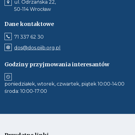
ul. Odrzańska 22,
e
50-114 Wrocław
g
l
Dane kontaktowe
ą
d
Jeśli
71 337 62 30
a
dostępne,
wywołuje
Odnośnik
r
dos@dos.piib.org.pl
połączenie
e-
k
z
mail:
numerem
dos@dos.piib.org.pl
i
Godziny przyjmowania interesantów
telefonu:
Jeśli
71
dostępne,
337
otwiera
62
aplikację
30
poniedziałek, wtorek, czwartek, piątek 10:00-14:00
do
obłsugi
środa: 10:00-17:00
e-
mail