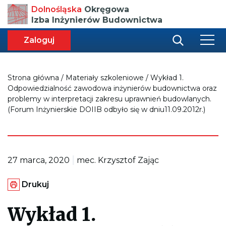
Przenosi
Dolnośląska
Okręgowa
do
Izba Inżynierów Budownictwa
strony
głównej
aca
ększa
Zaloguj
r
miar
i
onki
nej
ci
Strona główna
/
Materiały szkoleniowe
/
Wykład 1.
Odpowiedzialność zawodowa inżynierów budownictwa oraz
problemy w interpretacji zakresu uprawnień budowlanych.
(Forum Inżynierskie DOIIB odbyło się w dniu11.09.2012r.)
|
27 marca, 2020
mec. Krzysztof Zając
G
Drukuj
e
n
e
Wykład 1.
r
u