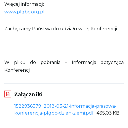
Więcej informacji:
www.plgbc.org.pl
Zachęcamy Państwa do udziału w tej Konferencji.
W pliku do pobrania – Informacja dotycząca
Konferencji.
Załączniki
1522936379_2018-03-21-informacja-prasowa-
L
konferencja-plgbc-dzien-ziemi.pdf
435,03 KB
i
n