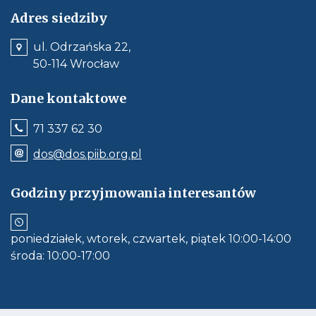
e
Adres siedziby
n
ul. Odrzańska 22,
c
50-114 Wrocław
j
a
Dane kontaktowe
-
p
Jeśli
71 337 62 30
l
dostępne,
wywołuje
g
Odnośnik
dos@dos.piib.org.pl
połączenie
e-
b
z
mail:
numerem
c
dos@dos.piib.org.pl
Godziny przyjmowania interesantów
telefonu:
Jeśli
-
71
dostępne,
337
d
otwiera
62
aplikację
z
30
poniedziałek, wtorek, czwartek, piątek 10:00-14:00
do
i
obłsugi
środa: 10:00-17:00
e-
e
mail
n
-