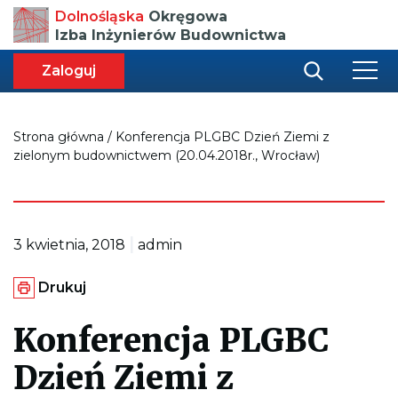
Przenosi
Dolnośląska
Okręgowa
do
Izba Inżynierów Budownictwa
strony
głównej
aca
ększa
Zaloguj
r
miar
i
onki
nej
ci
Strona główna
/
Konferencja PLGBC Dzień Ziemi z
zielonym budownictwem (20.04.2018r., Wrocław)
|
3 kwietnia, 2018
admin
G
Drukuj
e
n
e
Konferencja PLGBC
r
u
Dzień Ziemi z
j
e
p