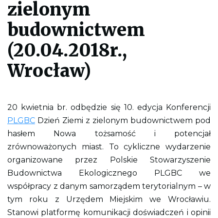
zielonym
l
i
k
budownictwem
p
d
(20.04.2018r.,
f
d
o
Wrocław)
w
y
d
r
u
20 kwietnia br. odbędzie się 10. edycja Konferencji
k
o
PLGBC
Dzień Ziemi z zielonym budownictwem pod
w
a
hasłem Nowa tożsamość i potencjał
n
zrównoważonych miast. To cykliczne wydarzenie
i
a
organizowane przez Polskie Stowarzyszenie
c
a
Budownictwa Ekologicznego PLGBC we
ł
współpracy z danym samorządem terytorialnym – w
e
j
tym roku z Urzędem Miejskim we Wrocławiu.
s
t
Stanowi platformę komunikacji doświadczeń i opinii
r