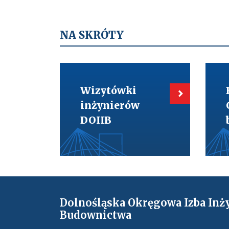
NA SKRÓTY
Kieruje
Kieru
do:
do:
Wizytówki
BIM-
Wizytówki
inżynierów
Cyfry
DOIIB
w
inżynierów
budo
DOIIB
Dolnośląska Okręgowa Izba Inż
Budownictwa