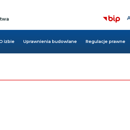
Z
Kieruje
r
ctwa
do
cz
strony
BIP,
Link
otwiera
O izbie
Uprawnienia budowlane
Regulacje prawne
się
w
nowej
zakładce