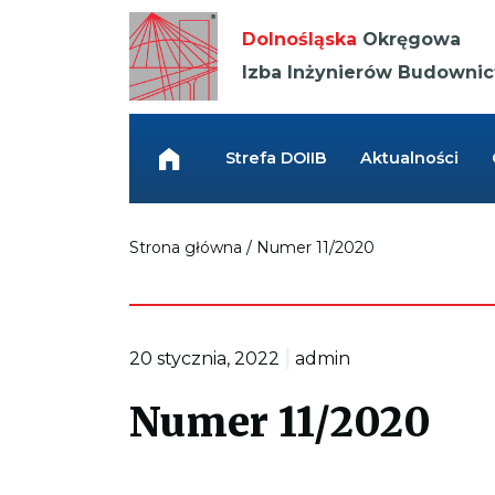
Kieruje
do
Dolnośląska
Okręgowa
strony
głównej
Izba Inżynierów Budowni
Link
przenosi
do
Strefa DOIIB
Aktualności
strony
głównej
Strona główna
/
Numer 11/2020
|
20 stycznia, 2022
admin
Numer 11/2020