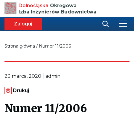
Przenosi
Dolnośląska
Okręgowa
do
Izba Inżynierów Budownictwa
strony
głównej
aca
ększa
Zaloguj
r
miar
i
onki
nej
ci
Strona główna
/
Numer 11/2006
|
23 marca, 2020
admin
G
Drukuj
e
n
e
Numer 11/2006
r
u
j
e
p
l