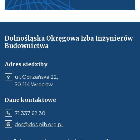
Dolnośląska Okręgowa Izba Inżynierów
Budownictwa
Adres siedziby
ul. Odrzańska 22,
50-114 Wrocław
Dane kontaktowe
Jeśli
71 337 62 30
dostępne,
wywołuje
Odnośnik
dos@dos.piib.org.pl
połączenie
e-
z
mail:
numerem
dos@dos.piib.org.pl