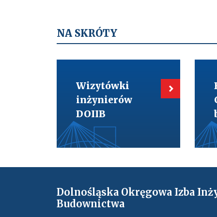
NA SKRÓTY
Kieruje
Kieru
do:
do:
Wizytówki
BIM-
Wizytówki
inżynierów
Cyfry
DOIIB
w
inżynierów
budo
DOIIB
Dolnośląska Okręgowa Izba Inż
Budownictwa