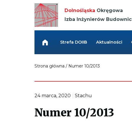
Kieruje
do
Dolnośląska
Okręgowa
strony
głównej
Izba Inżynierów Budowni
Link
przenosi
do
Strefa DOIIB
Aktualności
strony
głównej
Strona główna
/
Numer 10/2013
|
24 marca, 2020
Stachu
Numer 10/2013