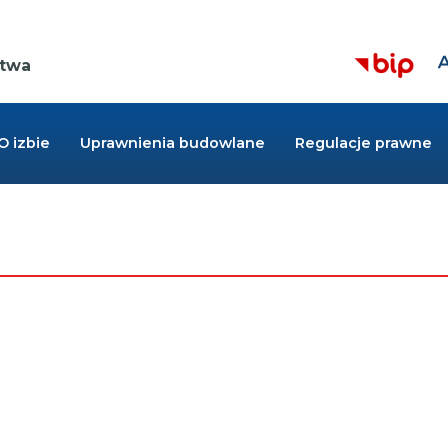
Z
Kieruje
r
ctwa
do
cz
strony
BIP,
Link
otwiera
O izbie
Uprawnienia budowlane
Regulacje prawne
się
w
nowej
zakładce