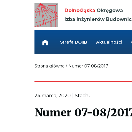
Kieruje
do
Dolnośląska
Okręgowa
strony
głównej
Izba Inżynierów Budowni
Link
przenosi
do
Strefa DOIIB
Aktualności
strony
głównej
Strona główna
/
Numer 07-08/2017
|
24 marca, 2020
Stachu
Numer 07-08/201