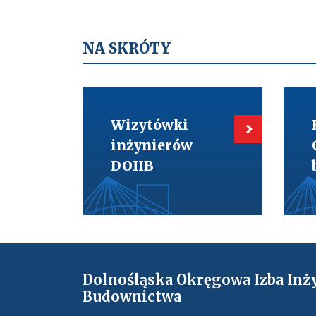
NA SKRÓTY
Kieruje
Kieru
do:
do:
Wizytówki
BIM-
Wizytówki
inżynierów
Cyfry
DOIIB
w
inżynierów
budo
DOIIB
Dolnośląska Okręgowa Izba Inż
Budownictwa