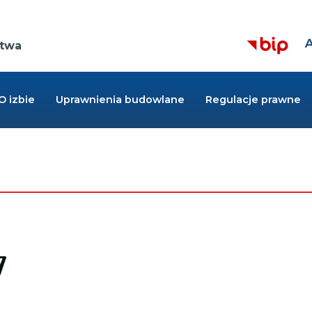
Z
Kieruje
r
ctwa
do
cz
strony
BIP,
Link
otwiera
O izbie
Uprawnienia budowlane
Regulacje prawne
się
w
nowej
zakładce
7