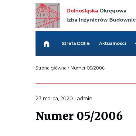
Kieruje
do
Dolnośląska
Okręgowa
strony
głównej
Izba Inżynierów Budowni
Link
przenosi
do
Strefa DOIIB
Aktualności
strony
głównej
Strona główna
/
Numer 05/2006
|
23 marca, 2020
admin
Numer 05/2006