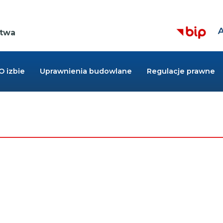
Z
Kieruje
r
ctwa
do
cz
strony
BIP,
Link
otwiera
O izbie
Uprawnienia budowlane
Regulacje prawne
się
w
nowej
zakładce