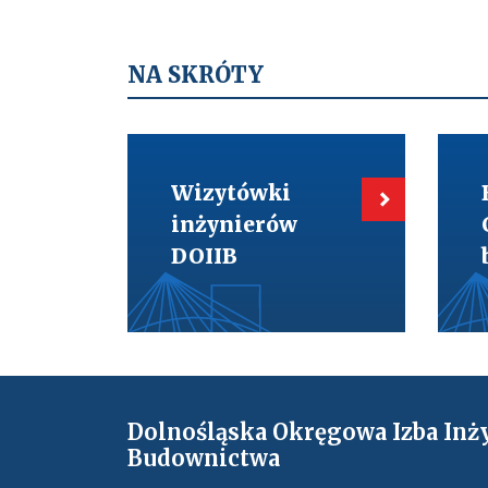
NA SKRÓTY
Kieruje
Kieru
do:
do:
Wizytówki
BIM-
Wizytówki
inżynierów
Cyfry
DOIIB
w
inżynierów
budo
DOIIB
Dolnośląska Okręgowa Izba Inż
Budownictwa