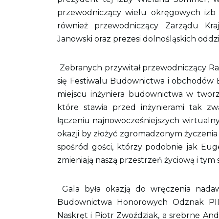
przewodniczący wielu okręgowych izb 
również przewodniczący Zarządu Kr
Janowski oraz prezesi dolnośląskich od
Zebranych przywitał przewodniczący Ra
się Festiwalu Budownictwa i obchodów Eu
miejscu inżyniera budownictwa w tworz
które stawia przed inżynierami tak z
łączeniu najnowocześniejszych wirtualny
okazji by złożyć zgromadzonym życzenia z
spośród gości, którzy podobnie jak Euge
zmieniają naszą przestrzeń życiową i tym
Gala była okazją do wręczenia nadaw
Budownictwa Honorowych Odznak PIIB.
Naskręt i Piotr Zwoździak, a srebrne Andr