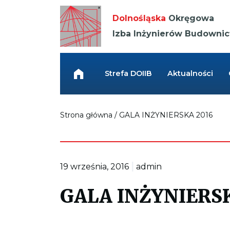
Kieruje
do
Dolnośląska
Okręgowa
strony
głównej
Izba Inżynierów Budowni
Link
przenosi
do
Strefa DOIIB
Aktualności
strony
głównej
Strona główna
/
GALA INŻYNIERSKA 2016
|
19 września, 2016
admin
GALA INŻYNIERS