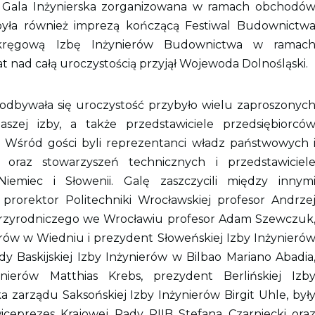
ę Gala Inżynierska zorganizowana w ramach obchodó
była również imprezą kończącą Festiwal Budownictw
Okręgową Izbę Inżynierów Budownictwa w ramac
at nad całą uroczystością przyjął Wojewoda Dolnośląski.
dbywała się uroczystość przybyło wielu zaproszonyc
zej izby, a także przedstawiciele przedsiębiorcó
 Wśród gości byli reprezentanci władz państwowych 
 oraz stowarzyszeń technicznych i przedstawiciel
iemiec i Słowenii. Galę zaszczycili między innym
rorektor Politechniki Wrocławskiej profesor Andrze
Przyrodniczego we Wrocławiu profesor Adam Szewczuk
rów w Wiedniu i prezydent Słoweńskiej Izby Inżynieró
 Baskijskiej Izby Inżynierów w Bilbao Mariano Abadia
nierów Matthias Krebs, prezydent Berlińskiej Izb
a zarządu Saksońskiej Izby Inżynierów Birgit Uhle, był
ceprezes Krajowej Rady PIIB Stefana Czarniecki ora