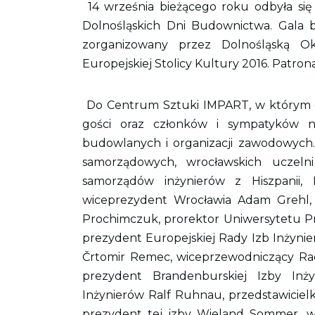
14 września bieżącego roku odbyła si
Dolnośląskich Dni Budownictwa. Gala 
zorganizowany przez Dolnośląską 
Europejskiej Stolicy Kultury 2016. Patron
Do Centrum Sztuki IMPART, w którym o
gości oraz członków i sympatyków nas
budowlanych i organizacji zawodowych.
samorządowych, wrocławskich uczelni
samorządów inżynierów z Hiszpanii, N
wiceprezydent Wrocławia Adam Grehl, p
Prochimczuk, prorektor Uniwersytetu 
prezydent Europejskiej Rady Izb Inżynie
Črtomir Remec, wiceprzewodniczący Rady
prezydent Brandenburskiej Izby Inży
Inżynierów Ralf Ruhnau, przedstawicielk
prezydent tej izby Wieland Sommer, wi