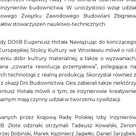
inżynierów budownictwa. W uroczystości wziął udzia
ajowego Związku Zawodowego Budowlani Zbignie
działów stowarzyszeń naukowo-technicznych.
dy DOIIB Eugeniusz Hotała. Nawiązując do kończąceg
ropejskiej Stolicy Kultury we Wrocławiu mówił o roli 
eniu dóbr kultury materialnej, a także o wyzwaniach
wana „czwarta rewolucja przemysłowa”, polegająca n
ch technologii z realną produkcją. Skorzystał również 
 okazji Dni Budownictwa. Głos zabierali także niektórz
niusz Hotała mówili o tym, że inżynierowie kreatywni
 samym mają czynny udział w tworzeniu cywilizacji.
anych przez Krajową Radę Polskiej Izby Inżynieró
 Złote odznaki otrzymali Tadeusz Kowalski, Zeno
zej Bobiński, Marek Kazimierz Jagiełło, Daniel Jarząbek