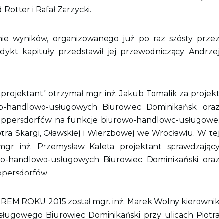
Rotter i Rafał Zarzycki.
 wyników, organizowanego już po raz szósty prze
kt kapituły przedstawił jej przewodniczący Andrze
projektant” otrzymał mgr inż. Jakub Tomalik za projek
o-handlowo-usługowych Biurowiec Dominikański ora
ppersdorfów na funkcje biurowo-handlowo-usługowe
otra Skargi, Oławskiej i Wierzbowej we Wrocławiu. W te
 mgr inż. Przemysław Kaleta projektant sprawdzając
o-handlowo-usługowych Biurowiec Dominikański ora
ppersdorfów.
EREM ROKU 2015 został mgr. inż. Marek Wolny kierowni
gowego Biurowiec Dominikański przy ulicach Piotr