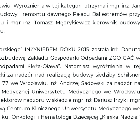
wiu. Wyróżnienia w tej kategorii otrzymali mgr inż. Ja
ebudowy i remontu dawnego Pałacu Ballestremów prz
u i mgr inż. Tomasz Mędrykiewicz kierownik budow
u.
torskiego” INŻYNIEREM ROKU 2015 została inż. Danut
i rozbudową Zakładu Gospodarki Odpadami ZGO GAĆ 
dpadami Ślęża-Oława”. Natomiast wyróżnienia w te
ycki za nadzór nad realizacją budowy siedziby Schilsne
j 77 we Wrocławiu, inż. Andrzej Sadowski za nadzór n
 Medycznej Uniwersytetu Medycznego we Wrocławi
pektorów nadzoru w składzie mgr inż. Dariusz Irzyk i mg
dową Centrum Klinicznego Uniwersytetu Medycznego w
ku, Onkologii i Hematologii Dziecięcej „Klinika Nadziei