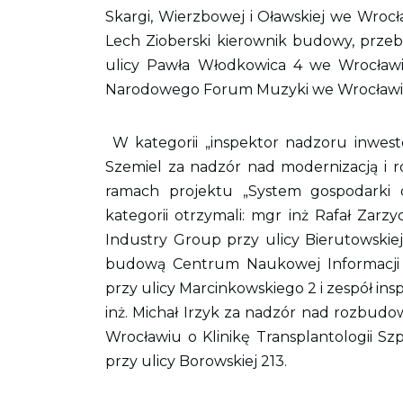
Skargi, Wierzbowej i Oławskiej we Wrocła
Lech Zioberski kierownik budowy, prz
ulicy Pawła Włodkowica 4 we Wrocławi
Narodowego Forum Muzyki we Wrocławi
W kategorii „inspektor nadzoru inwes
Szemiel za nadzór nad modernizacją 
ramach projektu „System gospodarki o
kategorii otrzymali: mgr inż Rafał Zarz
Industry Group przy ulicy Bierutowskie
budową Centrum Naukowej Informacji
przy ulicy Marcinkowskiego 2 i zespół ins
inż. Michał Irzyk za nadzór nad rozbu
Wrocławiu o Klinikę Transplantologii Szpi
przy ulicy Borowskiej 213.