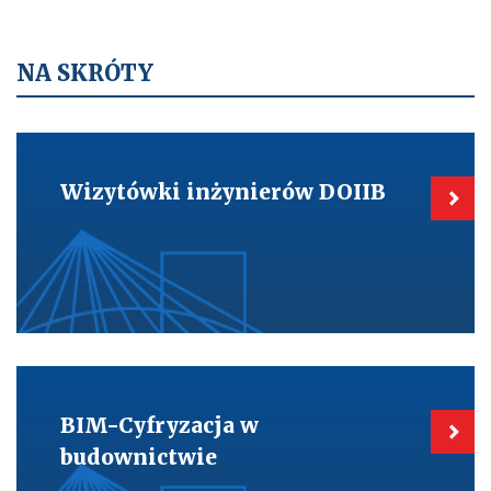
o
n
y
NA SKRÓTY
Kieruje
do:
Wizytówki
Wizytówki inżynierów DOIIB
inżynierów
DOIIB
Kieruje
do:
BIM-
BIM-Cyfryzacja w
Cyfryzacja
w
budownictwie
budownictwie