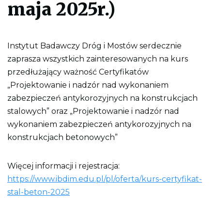
maja 2025r.)
l
i
k
p
d
Instytut Badawczy Dróg i Mostów serdecznie
f
d
zaprasza wszystkich zainteresowanych na kurs
o
w
przedłużający ważność Certyfikatów
y
d
„Projektowanie i nadzór nad wykonaniem
r
zabezpieczeń antykorozyjnych na konstrukcjach
u
k
stalowych” oraz „Projektowanie i nadzór nad
o
w
wykonaniem zabezpieczeń antykorozyjnych na
a
konstrukcjach betonowych”
n
i
a
c
Więcej informacji i rejestracja:
a
ł
https://www.ibdim.edu.pl/pl/oferta/kurs-certyfikat-
e
stal-beton-2025
j
s
t
r