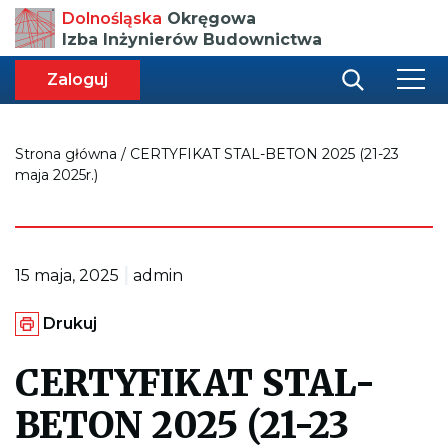
Przenosi
Dolnośląska
Okręgowa
do
Izba Inżynierów Budownictwa
strony
głównej
aca
ększa
Zaloguj
r
miar
i
onki
nej
ci
Strona główna
/
CERTYFIKAT STAL-BETON 2025 (21-23
maja 2025r.)
|
15 maja, 2025
admin
G
Drukuj
e
n
e
CERTYFIKAT STAL-
r
u
BETON 2025 (21-23
j
e
p