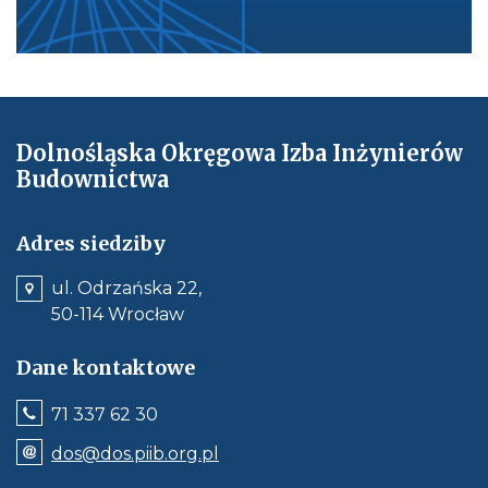
Dolnośląska Okręgowa Izba Inżynierów
Budownictwa
Adres siedziby
ul. Odrzańska 22,
50-114 Wrocław
Dane kontaktowe
Jeśli
71 337 62 30
dostępne,
wywołuje
Odnośnik
dos@dos.piib.org.pl
połączenie
e-
z
mail: