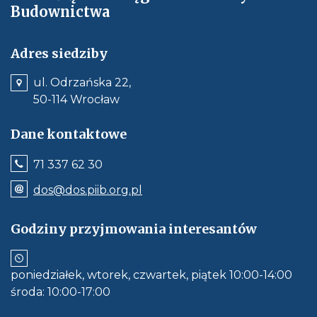
Budownictwa
Adres siedziby
ul. Odrzańska 22,
50-114 Wrocław
Dane kontaktowe
Jeśli
71 337 62 30
dostępne,
wywołuje
Odnośnik
dos@dos.piib.org.pl
połączenie
e-
z
mail:
numerem
dos@dos.piib.org.pl
Godziny przyjmowania interesantów
telefonu:
Jeśli
71
dostępne,
337
otwiera
62
aplikację
30
poniedziałek, wtorek, czwartek, piątek 10:00-14:00
do
obłsugi
środa: 10:00-17:00
e-
mail