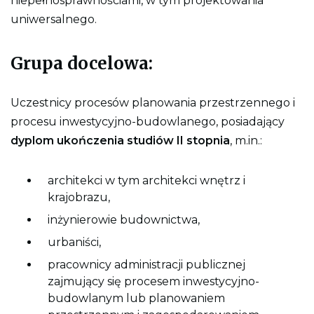
niepełnosprawnościami, w tym projektowania
o
uniwersalnego.
n
y
Grupa docelowa:
Uczestnicy procesów planowania przestrzennego i
procesu inwestycyjno-budowlanego, posiadający
dyplom ukończenia studiów II stopnia
, m.in.:
architekci w tym architekci wnętrz i
krajobrazu,
inżynierowie budownictwa,
urbaniści,
pracownicy administracji publicznej
zajmujący się procesem inwestycyjno-
budowlanym lub planowaniem