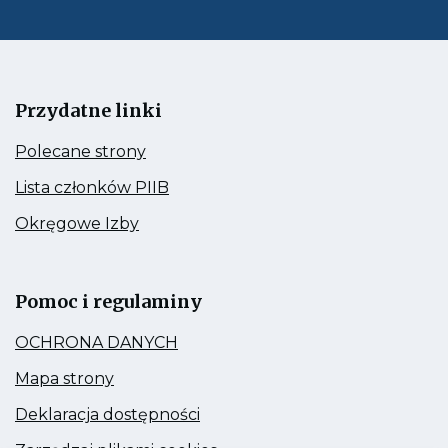
Przydatne linki
Kieruje
Polecane strony
do:
Polecane
Kieruje
Lista członków PIIB
strony
do:
Lista
Kieruje
Okręgowe Izby
członków
do:
PIIB
Okręgowe
Link
Izby
otwiera
się
Pomoc i regulaminy
w
nowej
Kieruje
OCHRONA DANYCH
zakładce
do:
OCHRONA
Kieruje
Mapa strony
DANYCH
do:
Mapa
Kieruje
Deklaracja dostępności
strony
do:
Deklaracja
Kieruje