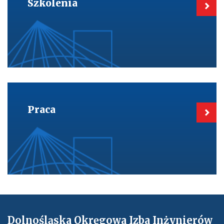
Szkolenia
Kieruje
do:
Praca
Praca
Dolnośląska Okręgowa Izba Inżynierów