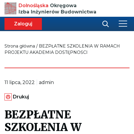
Przenosi
Dolnośląska
Okręgowa
do
Izba Inżynierów Budownictwa
strony
głównej
aca
ększa
Zaloguj
r
miar
i
onki
nej
ci
Strona główna
/
BEZPŁATNE SZKOLENIA W RAMACH
PROJEKTU AKADEMIA DOSTĘPNOŚCI
|
11 lipca, 2022
admin
G
Drukuj
e
n
e
BEZPŁATNE
r
u
SZKOLENIA W
j
e
p