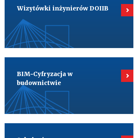
Wizytówki
Wizytówki inżynierów DOIIB
inżynierów
DOIIB
Kieruje
do:
BIM-
BIM-Cyfryzacja w
Cyfryzacja
w
budownictwie
budownictwie
Kieruje
do:
Szkolenia