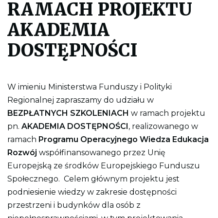
RAMACH PROJEKTU
l
i
k
AKADEMIA
p
d
DOSTĘPNOŚCI
f
d
o
w
y
d
W imieniu Ministerstwa Funduszy i Polityki
r
Regionalnej zapraszamy do udziału w
u
k
BEZPŁATNYCH SZKOLENIACH
w ramach projektu
o
w
pn.
AKADEMIA DOSTĘPNOŚCI
, realizowanego w
a
ramach
n
Programu Operacyjnego Wiedza Edukacja
i
Rozwój
współfinansowanego przez Unię
a
c
Europejską ze środków Europejskiego Funduszu
a
ł
Społecznego. Celem głównym projektu jest
e
podniesienie wiedzy w zakresie dostępności
j
s
przestrzeni i budynków dla osób z
t
r