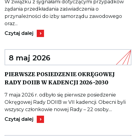
WA
W związku z sygnałami dotyczącymi przypadków
–
żądania przedkładania zaświadczenia o
ST
GI
przynależności do izby samorządu zawodowego
W
oraz...
SP
OB
Kieruje
Czytaj dalej
DO
do
UP
wpisu
BU
WAŻNE
I
–
PR
STANOWISKO
8 maj 2026
DO
GINB
IZB
W
W
SPRAWIE
PIERWSZE POSIEDZENIE OKRĘGOWEJ
PR
OBOWIĄZKU
BU
Kieruje
DOŁĄCZANIA
RADY DOIIB W KADENCJI 2026-2030
do
UPRAWNIEŃ
wpisu
BUDOWLANYCH
PIERWSZ
I
7 maja 2026 r. odbyło się pierwsze posiedzenie
POSIEDZ
PRZYNALEŻNOŚCI
Okręgowej Rady DOIIB w VII kadencji. Obecni byli
OKRĘGO
DO
RADY
IZBY
wszyscy członkowie nowej Rady – 22 osoby....
DOIIB
W
Kieruje
W
PROCEDURACH
Czytaj dalej
do
KADENCJ
BUDOWLANYCH.
wpisu
2026-
PIERWSZE
2030