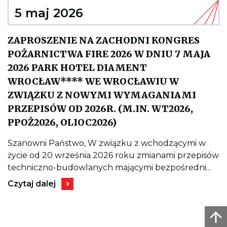
POSIEDZENIE
OKRĘGOWEJ
5 maj 2026
RADY
DOIIB
W
ZAPROSZENIE NA ZACHODNI KONGRES
KADENCJI
2026-
POŻARNICTWA FIRE 2026 W DNIU 7 MAJA
2030
2026 PARK HOTEL DIAMENT
WROCŁAW**** WE WROCŁAWIU W
ZWIĄZKU Z NOWYMI WYMAGANIAMI
PRZEPISÓW OD 2026R. (M.IN. WT2026,
Kieruje
PPOŻ2026, OLIOC2026)
do
wpisu
ZAPROSZENIE
Szanowni Państwo, W związku z wchodzącymi w
NA
życie od 20 września 2026 roku zmianami przepisów
ZACHODNI
KONGRES
techniczno-budowlanych mającymi bezpośredni...
POŻARNICTWA
Kieruje
FIRE
Czytaj dalej
do
2026
wpisu
W
ZAPROSZENIE
DNIU
NA
7
ZACHODNI
MAJA