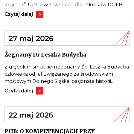
Budownictwa
Inżynier”. Udział w zawodach dla członków DOIIB...
„Zabiegany
Kieruje
Inżynier”
Czytaj dalej
do
(Siechnice,
wpisu
31
II
maja
Mistrzostwa
2026
Inżynierów
27 maj 2026
r.)
Budownictwa
„Zabiegany
Inżynier”
Kieruje
Żegnamy Dr Leszka Budycha
(Siechnice,
do
31
wpisu
maja
Żegnamy
Z głębokim smutkiem żegnamy Śp. Leszka Budycha
2026
Dr
człowieka od lat związanego ze środowiskiem
r.)
Leszka
Budycha
mostowym Dolnego Śląska, pasjonata historii...
Kieruje
Czytaj dalej
do
wpisu
Żegnamy
Dr
Leszka
22 maj 2026
Budycha
PIIB: O KOMPETENCJACH PRZY