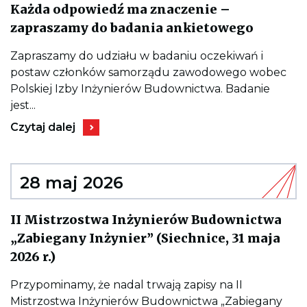
Każda odpowiedź ma znaczenie –
Kieruje
zapraszamy do badania ankietowego
do
wpisu
Każda
Zapraszamy do udziału w badaniu oczekiwań i
odpowi
postaw członków samorządu zawodowego wobec
ma
znaczen
Polskiej Izby Inżynierów Budownictwa. Badanie
–
jest...
zapras
do
Kieruje
Czytaj dalej
badania
do
ankiet
wpisu
Każda
odpowiedź
ma
28 maj 2026
znaczenie
–
zapraszamy
II Mistrzostwa Inżynierów Budownictwa
do
badania
„Zabiegany Inżynier” (Siechnice, 31 maja
ankietowego
Kieruje
2026 r.)
do
wpisu
II
Przypominamy, że nadal trwają zapisy na II
Mistrzostwa
Mistrzostwa Inżynierów Budownictwa „Zabiegany
Inżynierów