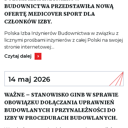
Polityki
BUDOWNICTWA PRZEDSTAWIŁA NOWĄ
Architektonicznej
Państwa
OFERTĘ MEDICOVER SPORT DLA
Kieruje
CZŁONKÓW IZBY.
do
wpisu
POLSKA
Polska Izba Inżynierów Budownictwa w związku z
IZBA
licznymi prośbami inżynierów z całej Polski na swojej
INŻYNIERÓW
BUDOWNICTWA
stronie internetowej:...
PRZEDSTAWIŁA
Kieruje
NOWĄ
Czytaj dalej
do
OFERTĘ
wpisu
MEDICOVER
POLSKA
SPORT
IZBA
DLA
INŻYNIERÓW
14 maj 2026
CZŁONKÓW
BUDOWNICTWA
IZBY.
PRZEDSTAWIŁA
NOWĄ
WAŻNE – STANOWISKO GINB W SPRAWIE
OFERTĘ
MEDICOVER
OBOWIĄZKU DOŁĄCZANIA UPRAWNIEŃ
SPORT
DLA
BUDOWLANYCH I PRZYNALEŻNOŚCI DO
CZŁONKÓW
Kie
IZBY W PROCEDURACH BUDOWLANYCH.
IZBY.
do
wpi