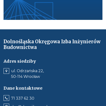
Dolnośląska Okręgowa Izba Inżynierów
Budownictwa
Adres siedziby
ul. Odrzańska 22,
50-114 Wrocław
Dane kontaktowe
Jeśli
71 337 62 30
dostępne,
wywołuje
Odnośnik