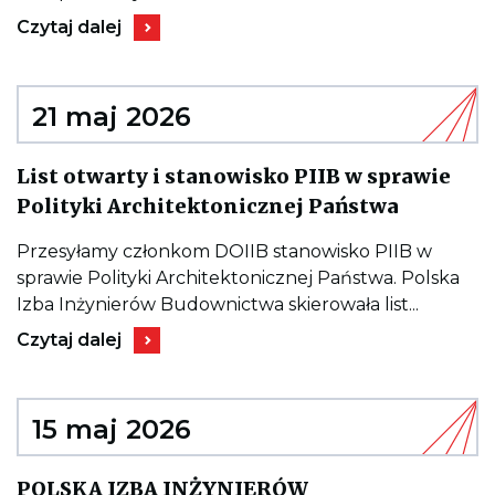
NIE
SAMA
Kieruje
Czytaj dalej
NAZWA
do
INWESTYCJI
wpisu
UWAGA!
21 maj 2026
List otwarty i stanowisko PIIB w sprawie
Kieruje
Polityki Architektonicznej Państwa
do
wpisu
List
Przesyłamy członkom DOIIB stanowisko PIIB w
otwarty
sprawie Polityki Architektonicznej Państwa. Polska
i
stanowi
Izba Inżynierów Budownictwa skierowała list...
PIIB
Kieruje
w
Czytaj dalej
do
sprawie
wpisu
Polityki
List
Architek
otwarty
Państwa
i
15 maj 2026
stanowisko
PIIB
w
POLSKA IZBA INŻYNIERÓW
sprawie