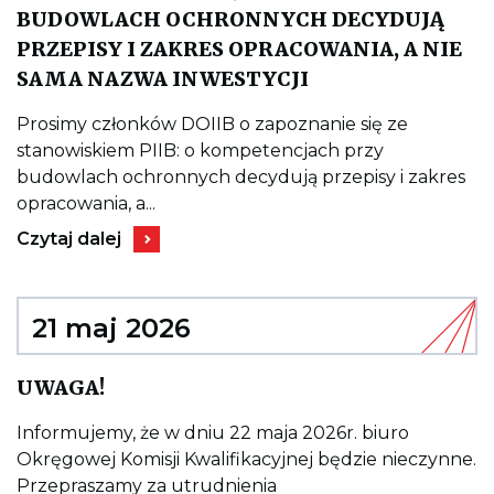
BUDOWLACH OCHRONNYCH DECYDUJĄ
PRZEPISY I ZAKRES OPRACOWANIA, A NIE
Kieruje
SAMA NAZWA INWESTYCJI
do
wpisu
PIIB:
Prosimy członków DOIIB o zapoznanie się ze
O
stanowiskiem PIIB: o kompetencjach przy
KOMPETENCJAC
PRZY
budowlach ochronnych decydują przepisy i zakres
BUDOWLACH
opracowania, a...
OCHRONNYCH
DECYDUJĄ
Kieruje
Czytaj dalej
PRZEPISY
do
I
wpisu
ZAKRES
PIIB:
OPRACOWANIA,
O
A
KOMPETENCJACH
21 maj 2026
NIE
PRZY
SAMA
BUDOWLACH
NAZWA
OCHRONNYCH
Kieruje
UWAGA!
INWESTYCJI
DECYDUJĄ
do
PRZEPISY
wpisu
I
UWAGA!
Informujemy, że w dniu 22 maja 2026r. biuro
ZAKRES
Okręgowej Komisji Kwalifikacyjnej będzie nieczynne.
OPRACOWANIA,
A
Przepraszamy za utrudnienia