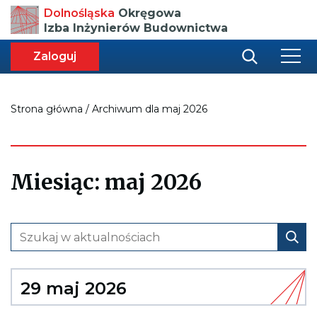
Przenosi
Dolnośląska
Okręgowa
do
Izba Inżynierów Budownictwa
strony
głównej
aca
ększa
Zaloguj
r
miar
i
onki
nej
ci
Strona główna
/
Archiwum dla maj 2026
Miesiąc:
maj 2026
29 maj 2026